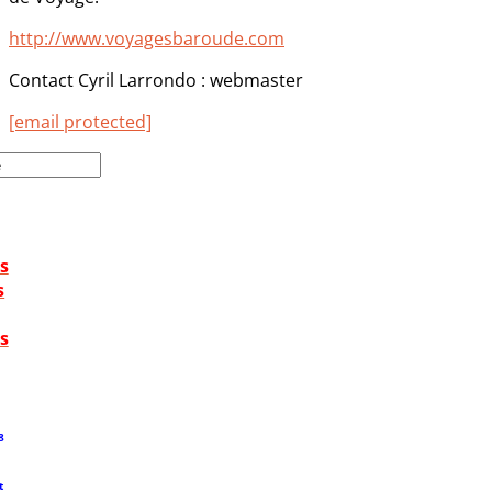
http://www.voyagesbaroude.com
Contact Cyril Larrondo : webmaster
[email protected]
s
s
s
8
t