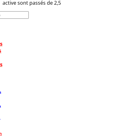
active sont passés de 2,5
s
s
s
8
t
T
n