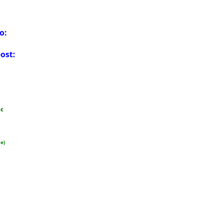
o:
ost:
 €
ne)