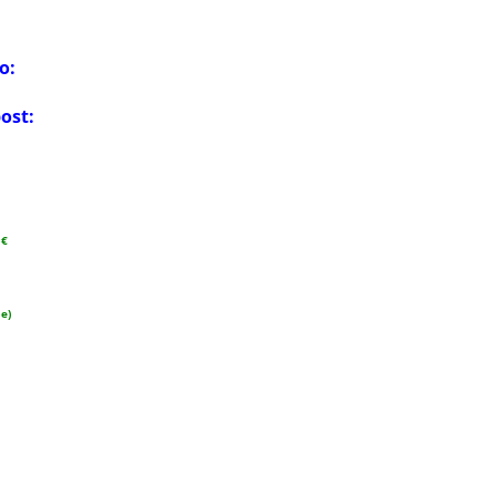
o:
ost:
 €
ne)