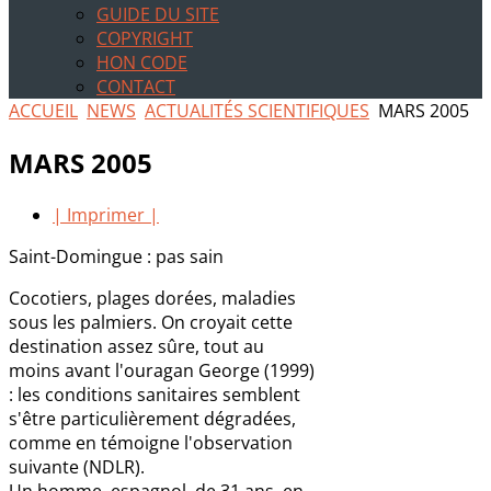
GUIDE DU SITE
COPYRIGHT
HON CODE
CONTACT
ACCUEIL
NEWS
ACTUALITÉS SCIENTIFIQUES
MARS 2005
MARS 2005
| Imprimer |
Saint-Domingue : pas sain
Cocotiers, plages dorées, maladies
sous les palmiers. On croyait cette
destination assez sûre, tout au
moins avant l'ouragan George (1999)
: les conditions sanitaires semblent
s'être particulièrement dégradées,
comme en témoigne l'observation
suivante (NDLR).
Un homme, espagnol, de 31 ans, en