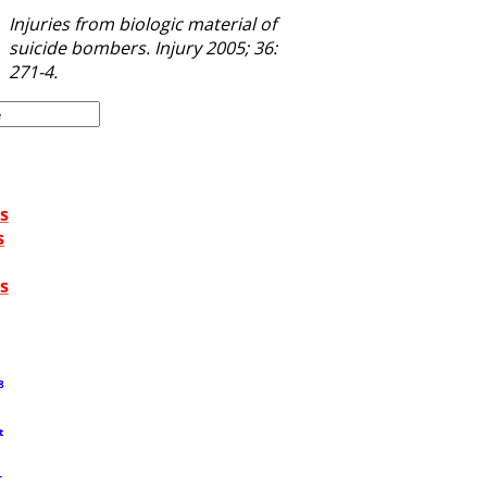
Injuries from biologic material of
suicide bombers. Injury 2005; 36:
271-4.
s
s
s
8
t
T