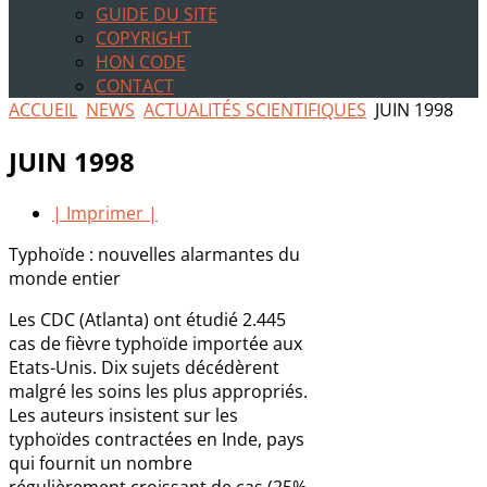
GUIDE DU SITE
COPYRIGHT
HON CODE
CONTACT
ACCUEIL
NEWS
ACTUALITÉS SCIENTIFIQUES
JUIN 1998
JUIN 1998
| Imprimer |
Typhoïde : nouvelles alarmantes du
monde entier
Les CDC (Atlanta) ont étudié 2.445
cas de fièvre typhoïde importée aux
Etats-Unis. Dix sujets décédèrent
malgré les soins les plus appropriés.
Les auteurs insistent sur les
typhoïdes contractées en Inde, pays
qui fournit un nombre
régulièrement croissant de cas (25%