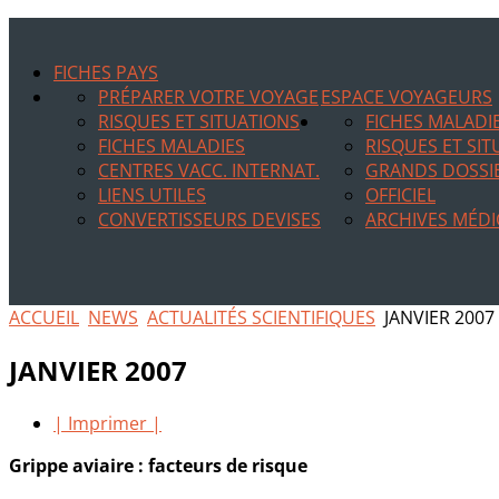
FICHES PAYS
PRÉPARER VOTRE VOYAGE
ESPACE VOYAGEURS
RISQUES ET SITUATIONS
FICHES MALADI
FICHES MALADIES
RISQUES ET SI
CENTRES VACC. INTERNAT.
GRANDS DOSSI
LIENS UTILES
OFFICIEL
CONVERTISSEURS DEVISES
ARCHIVES MÉDI
ACCUEIL
NEWS
ACTUALITÉS SCIENTIFIQUES
JANVIER 2007
JANVIER 2007
| Imprimer |
Grippe aviaire : facteurs de risque