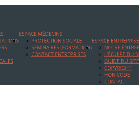
ES
ESPACE MÉDECINS
TUATIONS
PROTECTION SOCIALE
ESPACE ENTREPRIS
ERS
SÉMINAIRES (FORMATION)
NOTRE ENTREP
CONTACT ENTREPRISES
L'ÉQUIPE DU S
CALES
GUIDE DU SITE
COPYRIGHT
HON CODE
CONTACT