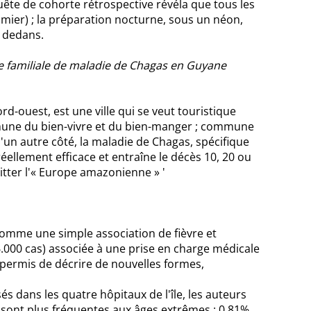
uête de cohorte rétrospective révéla que tous les
ier) ; la préparation nocturne, sous un néon,
r dedans.
ie familiale de maladie de Chagas en Guyane
-ouest, est une ville qui se veut touristique
ommune du bien-vivre et du bien-manger ; commune
'un autre côté, la maladie de Chagas, spécifique
éellement efficace et entraîne le décès 10, 20 ou
uitter l'« Europe amazonienne » '
comme une simple association de fièvre et
6.000 cas) associée à une prise en charge médicale
t permis de décrire de nouvelles formes,
s dans les quatre hôpitaux de l'île, les auteurs
ci sont plus fréquentes aux âges extrêmes : 0,81%