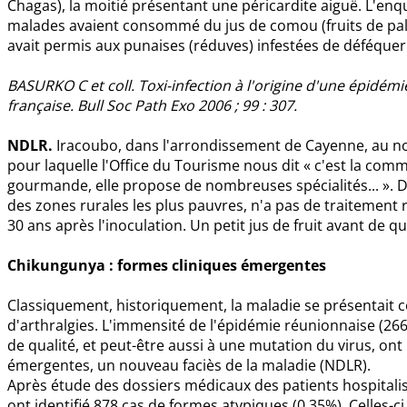
Chagas), la moitié présentant une péricardite aiguë. L'enq
malades avaient consommé du jus de comou (fruits de palm
avait permis aux punaises (réduves) infestées de déféque
BASURKO C et coll. Toxi-infection à l'origine d'une épidém
française. Bull Soc Path Exo 2006 ; 99 : 307.
NDLR.
Iracoubo, dans l'arrondissement de Cayenne, au nord
pour laquelle l'Office du Tourisme nous dit « c'est la c
gourmande, elle propose de nombreuses spécialités... ». D
des zones rurales les plus pauvres, n'a pas de traitement r
30 ans après l'inoculation. Un petit jus de fruit avant de q
Chikungunya : formes cliniques émergentes
Classiquement, historiquement, la maladie se présentait 
d'arthralgies. L'immensité de l'épidémie réunionnaise (26
de qualité, et peut-être aussi à une mutation du virus, on
émergentes, un nouveau faciès de la maladie (NDLR).
Après étude des dossiers médicaux des patients hospitalisé
ont identifié 878 cas de formes atypiques (0,35%). Celles-