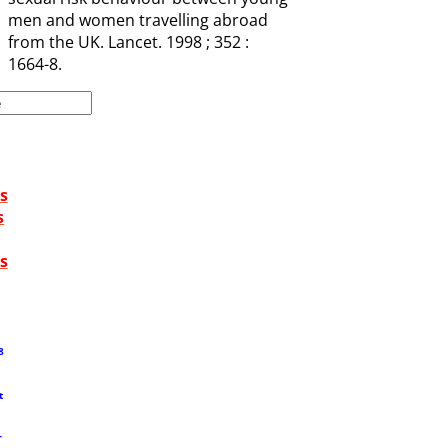
men and women travelling abroad
from the UK. Lancet. 1998 ; 352 :
1664-8.
s
s
s
8
t
T