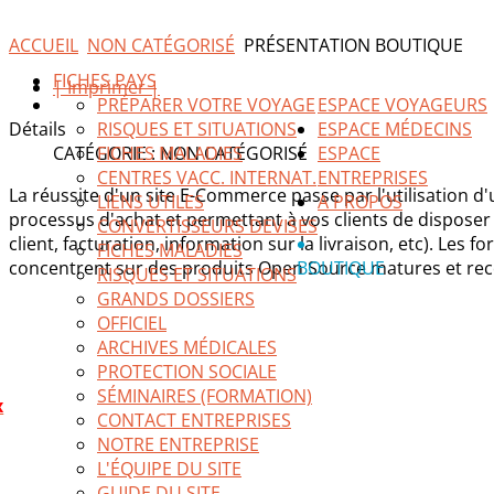
ACCUEIL
NON CATÉGORISÉ
PRÉSENTATION BOUTIQUE
FICHES PAYS
| Imprimer |
PRÉPARER VOTRE VOYAGE
ESPACE VOYAGEURS
Détails
RISQUES ET SITUATIONS
ESPACE MÉDECINS
CATÉGORIE : NON CATÉGORISÉ
FICHES MALADIES
ESPACE
CENTRES VACC. INTERNAT.
ENTREPRISES
La réussite d'un site E-Commerce passe par l'utilisation d'u
LIENS UTILES
A PROPOS
processus d'achat et permettant à vos clients de dispose
CONVERTISSEURS DEVISES
client, facturation, information sur la livraison, etc). Le
FICHES MALADIES
concentrent sur des produits Open Source matures et rec
BOUTIQUE
RISQUES ET SITUATIONS
GRANDS DOSSIERS
OFFICIEL
ARCHIVES MÉDICALES
PROTECTION SOCIALE
SÉMINAIRES (FORMATION)
x
CONTACT ENTREPRISES
NOTRE ENTREPRISE
L'ÉQUIPE DU SITE
GUIDE DU SITE