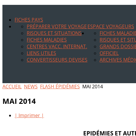
FICHES PAYS
PRÉPARER VOTRE VOYAGE
ESPACE VOYAGEURS
RISQUES ET SITUATIONS
FICHES MALADI
FICHES MALADIES
RISQUES ET SI
CENTRES VACC. INTERNAT.
GRANDS DOSSI
LIENS UTILES
OFFICIEL
CONVERTISSEURS DEVISES
ARCHIVES MÉDI
ACCUEIL
NEWS
FLASH ÉPIDÉMIES
MAI 2014
MAI 2014
| Imprimer |
EPIDÉMIES ET AUT