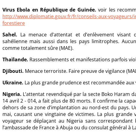
Virus Ebola en République de Guinée.
voir les recomm
http://www.diplomatie.gouv.fr/fr/conseils-aux-voyageurs/i
forestiere
Sahel.
La menace d’attentat et d’enlèvement visant 
sahélienne mais aussi dans les pays limitrophes. Aucu
comme totalement sûre (MAE).
Thaïlande.
Rassemblements et manifestations parfois viol
Djibouti.
Menace terroriste. Faire preuve de vigilance (MAE
Ukraine.
La plus grande prudence est recommandée aux 
Nigeria.
L’attentat revendiqué par la secte Boko Haram dan
14 avril 2 - 014, a fait plus de 80 morts. Il confirme la ca
dehors de sa zone d’implantation au nord-est du pays. Un
mai, causant une vingtaine de victimes. La plus grande vi
voyageur se déplaçant au Nigeria sans correspondant b
l’ambassade de France à Abuja ou du consulat général à L