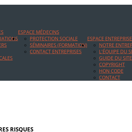
ES
ESPACE MÉDECINS
TUATIONS
PROTECTION SOCIALE
ESPACE ENTREPRIS
ERS
SÉMINAIRES (FORMATION)
NOTRE ENTREP
CONTACT ENTREPRISES
L'ÉQUIPE DU S
CALES
GUIDE DU SITE
COPYRIGHT
HON CODE
CONTACT
RES RISQUES