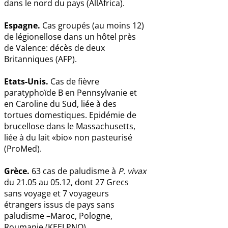
dans le nord du pays (AllAfrica).
Espagne.
Cas groupés (au moins 12)
de légionellose dans un hôtel près
de Valence: décès de deux
Britanniques (AFP).
Etats-Unis.
Cas de fièvre
paratyphoïde B en Pennsylvanie et
en Caroline du Sud, liée à des
tortues domestiques. Epidémie de
brucellose dans le Massachusetts,
liée à du lait «bio» non pasteurisé
(ProMed).
Grèce.
63 cas de paludisme à
P. vivax
du 21.05 au 05.12, dont 27 Grecs
sans voyage et 7 voyageurs
étrangers issus de pays sans
paludisme –Maroc, Pologne,
Roumanie (KEELPNO).