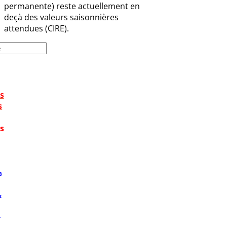
permanente) reste actuellement en
deçà des valeurs saisonnières
attendues (CIRE).
s
s
s
8
t
T