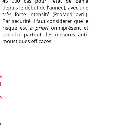
45 000 cas pour l'état de Bahia
depuis le début de l'année), avec une
très forte intensité (ProMed avril).
Par sécurité il faut considérer que le
risque est
a priori
omniprésent et
prendre partout des mesures anti-
moustiques efficaces.
s
s
s
8