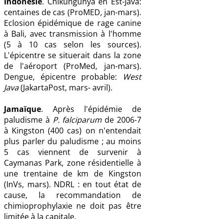
Indonésie
. Chikungunya en Est-Java:
centaines de cas (ProMED, jan-mars).
Eclosion épidémique de rage canine
à Bali, avec transmission à l'homme
(5 à 10 cas selon les sources).
L'épicentre se situerait dans la zone
de l'aéroport (ProMed, jan-mars).
Dengue, épicentre probable:
West
Java
(JakartaPost, mars- avril).
Jamaïque
. Après l'épidémie de
paludisme à
P. falciparum
de 2006-7
à Kingston (400 cas) on n'entendait
plus parler du paludisme ; au moins
5 cas viennent de survenir à
Caymanas Park, zone résidentielle à
une trentaine de km de Kingston
(InVs, mars). NDRL : en tout état de
cause, la recommandation de
chimioprophylaxie ne doit pas être
limitée à la capitale.