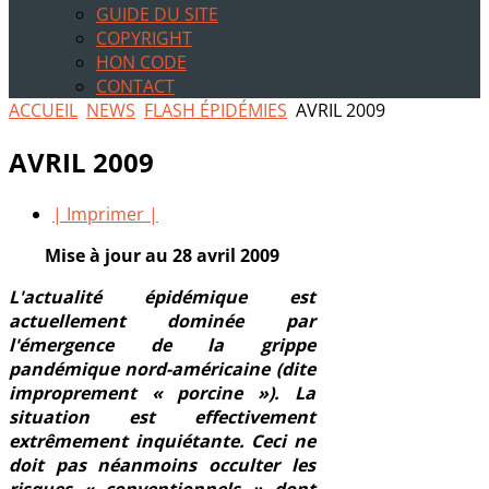
GUIDE DU SITE
COPYRIGHT
HON CODE
CONTACT
ACCUEIL
NEWS
FLASH ÉPIDÉMIES
AVRIL 2009
AVRIL 2009
| Imprimer |
Mise à jour au 28 avril 2009
L'actualité épidémique est
actuellement dominée par
l'émergence de la grippe
pandémique nord-américaine (dite
improprement « porcine »). La
situation est effectivement
extrêmement inquiétante. Ceci ne
doit pas néanmoins occulter les
risques « conventionnels » dont