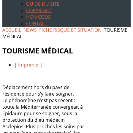
GUIDE DU SITE
COPYRIGHT
HON CODE
CONTACT
ACCUEIL
NEWS
FICHE RISQUE ET SITUATION
TOURISME
MÉDICAL
TOURISME MÉDICAL
| Imprimer |
Déplacement hors du pays de
résidence pour s’y faire soigner.
Le phénomène n’est pas récent :
toute la Méditerranée convergeait à
Epidaure pour se soigner, sous la
protection du dieu médecin
Asclépios. Plus proches les soins par
les eaux (spa, cures thermales), les