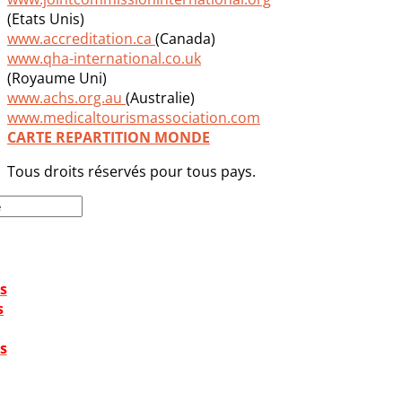
(Etats Unis)
www.accreditation.ca
(Canada)
www.qha-international.co.uk
(Royaume Uni)
www.achs.org.au
(Australie)
www.medicaltourismassociation.com
CARTE REPARTITION MONDE
Tous droits réservés pour tous pays.
s
s
s