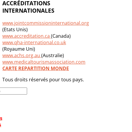
ACCRÉDITATIONS
INTERNATIONALES
www.jointcommissioninternational.org
(Etats Unis)
www.accreditation.ca
(Canada)
www.qha-international.co.uk
(Royaume Uni)
www.achs.org.au
(Australie)
www.medicaltourismassociation.com
CARTE REPARTITION MONDE
Tous droits réservés pour tous pays.
s
s