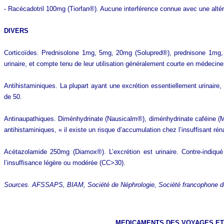
- Racécadotril 100mg (Tiorfan®). Aucune interférence connue avec une altéra
DIVERS
Corticoïdes. Prednisolone 1mg, 5mg, 20mg (Solupred®), prednisone 1mg, 
urinaire, et compte tenu de leur utilisation généralement courte en médecin
Antihistaminiques. La plupart ayant une excrétion essentiellement urinaire
de 50.
Antinaupathiques. Diménhydrinate (Nausicalm®), diménhydrinate caféine 
antihistaminiques, « il existe un risque d’accumulation chez l’insuffisant r
Acétazolamide 250mg (Diamox®). L’excrétion est urinaire. Contre-indiqu
l’insuffisance légère ou modérée (CC>30).
Sources. AFSSAPS, BIAM, Société de Néphrologie, Société francophone d
MEDICAMENTS DES VOYAGES ET