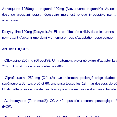
Atovaquone 1250mg + proguanil 100mg (Atovaquone-proguanil®). Au-desso
dose de proguanil serait nécessaire mais est rendue impossible par l
alternative.
Doxycycline 100mg (Doxypalu®). Elle est éliminée à 46% dans les urines ; m
permettant d’obtenir une demi-vie normale : pas d’adaptation posologique.
ANTIBIOTIQUES
- Ofloxacine 200 mg (Oflocet®). Un traitement prolongé exige d’adapter la 
24h ; CC < 20 : une prise toutes les 48h.
- Ciprofloxacine 250 mg (Ciflox®). Un traitement prolongé exige d’adap
supérieure à 60. Entre 30 et 60, une prise toutes les 12h ; au-dessous de 30
L’habituelle prise unique de ces fluoroquinolone en cas de diarrhée « banal
- Azithromycine (Zithromax®). CC > 40 : pas d’ajustement posologique
(RCP).