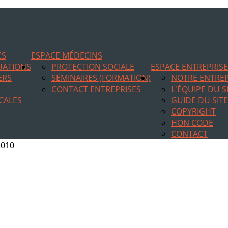
ES
ESPACE MÉDECINS
TUATIONS
PROTECTION SOCIALE
ESPACE ENTREPRIS
ERS
SÉMINAIRES (FORMATION)
NOTRE ENTREP
CONTACT ENTREPRISES
L'ÉQUIPE DU S
CALES
GUIDE DU SITE
COPYRIGHT
HON CODE
CONTACT
010