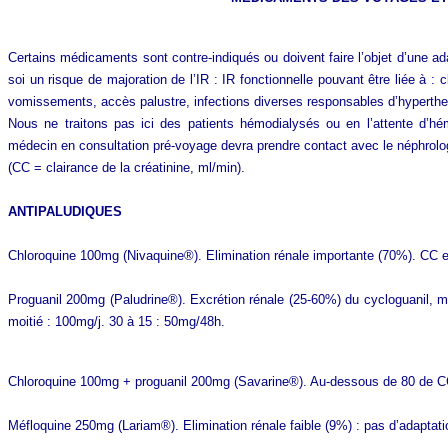
Certains médicaments sont contre-indiqués ou doivent faire l’objet d’une ad
soi un risque de majoration de l’IR : IR fonctionnelle pouvant être liée à :
vomissements, accès palustre, infections diverses responsables d’hypert
Nous ne traitons pas ici des patients hémodialysés ou en l’attente d’hém
médecin en consultation pré-voyage devra prendre contact avec le néphrolo
(CC = clairance de la créatinine, ml/min).
ANTIPALUDIQUES
Chloroquine 100mg (Nivaquine®). Elimination rénale importante (70%). CC ent
Proguanil 200mg (Paludrine®). Excrétion rénale (25-60%) du cycloguanil, mé
moitié : 100mg/j. 30 à 15 : 50mg/48h.
Chloroquine 100mg + proguanil 200mg (Savarine®). Au-dessous de 80 de CC
Méfloquine 250mg (Lariam®). Elimination rénale faible (9%) : pas d’adaptati