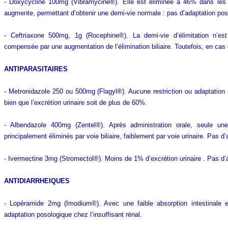
- Doxycycline 100mg (Vibramycine®). Elle est éliminée à 46% dans les ur
augmente, permettant d’obtenir une demi-vie normale : pas d’adaptation pos
- Ceftriaxone 500mg, 1g (Rocephine®). La demi-vie d’élimitation n’es
compensée par une augmentation de l’élimination biliaire. Toutefois, en cas 
ANTIPARASITAIRES
- Metronidazole 250 ou 500mg (Flagyl®). Aucune restriction ou adaptation 
bien que l’excrétion urinaire soit de plus de 60%.
- Albendazole 400mg (Zentel®). Après administration orale, seule une
principalement éliminés par voie biliaire, faiblement par voie urinaire. Pas d’
- Ivermectine 3mg (Stromectol®). Moins de 1% d’excrétion urinaire . Pas d’ad
ANTIDIARRHEIQUES
- Lopéramide 2mg (Imodium®). Avec une faible absorption intestinale 
adaptation posologique chez l’insuffisant rénal.