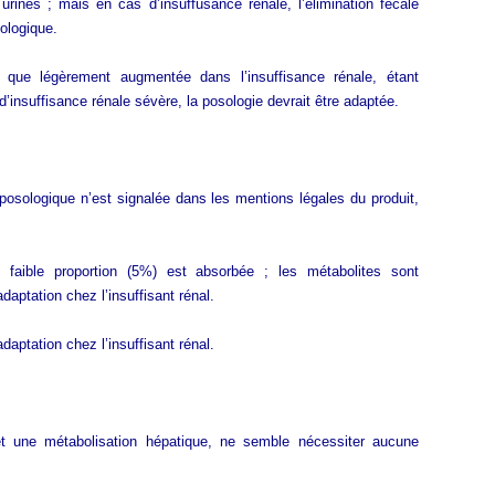
ines ; mais en cas d’insuffusance rénale, l’élimination fécale
ologique.
t que légèrement augmentée dans l’insuffisance rénale, étant
d’insuffisance rénale sévère, la posologie devrait être adaptée.
posologique n’est signalée dans les mentions légales du produit,
 faible proportion (5%) est absorbée ; les métabolites sont
adaptation chez l’insuffisant rénal.
aptation chez l’insuffisant rénal.
et une métabolisation hépatique, ne semble nécessiter aucune