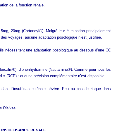
tion de la fonction rénale.
5mg, 20mg (Cortancyl®). Malgré leur élimination principalement
e des voyages, aucune adaptation posologique n’est justifiée.
, ils nécessitent une adaptation posologique au dessous d’une CC
(Mercalm®), diphénhydramine (Nautamine®). Comme pour tous les
énal » (RCP) : aucune précision complémentaire n’est disponible.
é dans l’insuffisance rénale sévère. Peu ou pas de risque dans
e Dialyse
 INSUFFISANCE RENALE