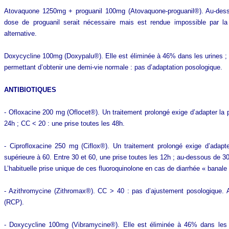
Atovaquone 1250mg + proguanil 100mg (Atovaquone-proguanil®). Au-desso
dose de proguanil serait nécessaire mais est rendue impossible par l
alternative.
Doxycycline 100mg (Doxypalu®). Elle est éliminée à 46% dans les urines ; m
permettant d’obtenir une demi-vie normale : pas d’adaptation posologique.
ANTIBIOTIQUES
- Ofloxacine 200 mg (Oflocet®). Un traitement prolongé exige d’adapter la 
24h ; CC < 20 : une prise toutes les 48h.
- Ciprofloxacine 250 mg (Ciflox®). Un traitement prolongé exige d’adap
supérieure à 60. Entre 30 et 60, une prise toutes les 12h ; au-dessous de 30
L’habituelle prise unique de ces fluoroquinolone en cas de diarrhée « banal
- Azithromycine (Zithromax®). CC > 40 : pas d’ajustement posologique
(RCP).
- Doxycycline 100mg (Vibramycine®). Elle est éliminée à 46% dans les ur