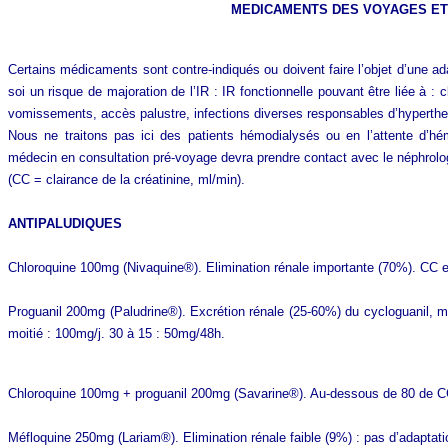
MEDICAMENTS DES VOYAGES ET
Certains médicaments sont contre-indiqués ou doivent faire l’objet d’une ad
soi un risque de majoration de l’IR : IR fonctionnelle pouvant être liée à :
vomissements, accès palustre, infections diverses responsables d’hypert
Nous ne traitons pas ici des patients hémodialysés ou en l’attente d’hém
médecin en consultation pré-voyage devra prendre contact avec le néphrolo
(CC = clairance de la créatinine, ml/min).
ANTIPALUDIQUES
Chloroquine 100mg (Nivaquine®). Elimination rénale importante (70%). CC ent
Proguanil 200mg (Paludrine®). Excrétion rénale (25-60%) du cycloguanil, mé
moitié : 100mg/j. 30 à 15 : 50mg/48h.
Chloroquine 100mg + proguanil 200mg (Savarine®). Au-dessous de 80 de CC
Méfloquine 250mg (Lariam®). Elimination rénale faible (9%) : pas d’adaptati