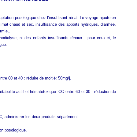
aptation posologique chez l’insuffisant rénal. Le voyage ajoute en
 climat chaud et sec, insuffisance des apports hydriques, diarrhée,
hermie…
odialyse, ni des enfants insuffisants rénaux : pour ceux-ci, le
gue.
re 60 et 40 : réduire de moitié: 50mg/j.
tabolite actif et hématotoxique. CC entre 60 et 30 : réduction de
, administrer les deux produits séparément.
on posologique.