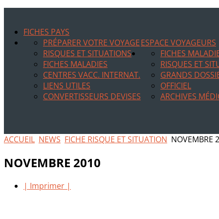
FICHES PAYS
PRÉPARER VOTRE VOYAGE
ESPACE VOYAGEURS
RISQUES ET SITUATIONS
FICHES MALADI
FICHES MALADIES
RISQUES ET SI
CENTRES VACC. INTERNAT.
GRANDS DOSSI
LIENS UTILES
OFFICIEL
CONVERTISSEURS DEVISES
ARCHIVES MÉDI
ACCUEIL
NEWS
FICHE RISQUE ET SITUATION
NOVEMBRE 2
NOVEMBRE 2010
| Imprimer |