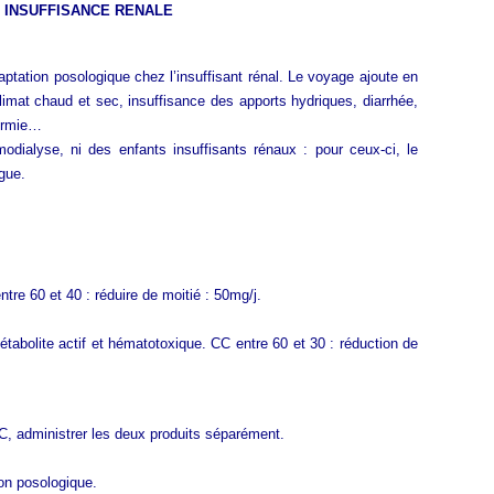
 INSUFFISANCE RENALE
aptation posologique chez l’insuffisant rénal. Le voyage ajoute en
 climat chaud et sec, insuffisance des apports hydriques, diarrhée,
hermie…
odialyse, ni des enfants insuffisants rénaux : pour ceux-ci, le
gue.
re 60 et 40 : réduire de moitié : 50mg/j.
tabolite actif et hématotoxique. CC entre 60 et 30 : réduction de
, administrer les deux produits séparément.
on posologique.