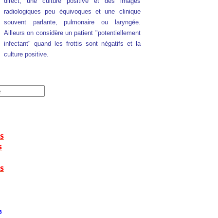
direct, une culture positive et des images
radiologiques peu équivoques et une clinique
souvent parlante, pulmonaire ou laryngée.
Ailleurs on considère un patient "potentiellement
infectant" quand les frottis sont négatifs et la
culture positive.
s
s
s
8