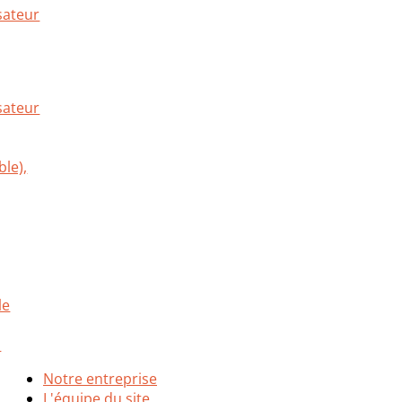
sateur
Notre entreprise
L'équipe du site