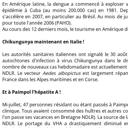
En Amérique latine, la dengue a commencé à exploser v
épidémie à Cuba (au moins 200.000 cas) en 1981. Depui
s'accélère en 2007, en particulier au Brésil. Au mois de j
pour toute l'année 2006 (PAHO).
Au cours des 12 derniers mois, le tourisme en Amérique 
Chikungunya maintenant en Italie !
Les autorités sanitaires italiennes ont signalé le 30 ao
autochtones d'infection à virus Chikungunya dans le dis
nombre de nouveaux cas hebdomadaire est actuellement 
NDLR. Le vecteur
Aedes albopictus
est largement répan
France dans les Alpes maritimes et en Corse.
Et à Paimpol l'hépatite A !
Mi-juillet, 47 personnes résidant ou étant passés à Paimpo
clinique. Tous avaient consommé des huîtres et autres coqu
l'on passe ses vacances en Bretagne NDLR). La source de l
NDLR. Le portage du VHA a drastiquement diminué en 