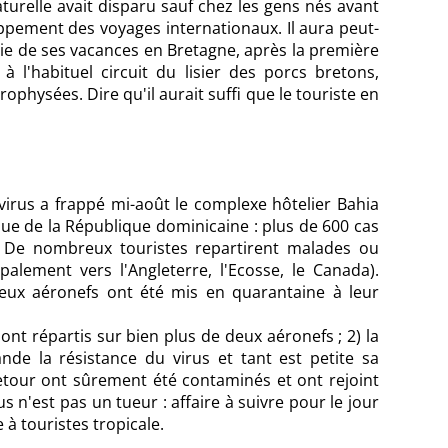
turelle avait disparu sauf chez les gens nés avant
oppement des voyages internationaux. Il aura peut-
tie de ses vacances en Bretagne, après la première
à l'habituel circuit du lisier des porcs bretons,
physées. Dire qu'il aurait suffi que le touriste en
irus a frappé mi-août le complexe hôtelier Bahia
ique de la République dominicaine : plus de 600 cas
 De nombreux touristes repartirent malades ou
palement vers l'Angleterre, l'Ecosse, le Canada).
eux aéronefs ont été mis en quarantaine à leur
nt répartis sur bien plus de deux aéronefs ; 2) la
rande la résistance du virus et tant est petite sa
retour ont sûrement été contaminés et ont rejoint
us n'est pas un tueur : affaire à suivre pour le jour
à touristes tropicale.