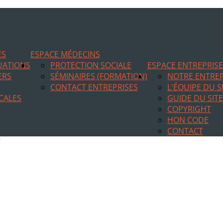
ES
ESPACE MÉDECINS
TUATIONS
PROTECTION SOCIALE
ESPACE ENTREPRIS
ERS
SÉMINAIRES (FORMATION)
NOTRE ENTREP
CONTACT ENTREPRISES
L'ÉQUIPE DU S
CALES
GUIDE DU SITE
COPYRIGHT
HON CODE
CONTACT
7