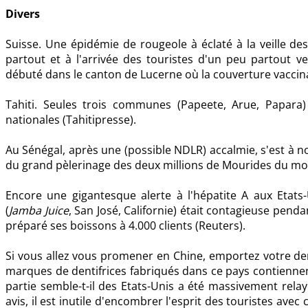
Divers
Suisse. Une épidémie de rougeole à éclaté à la veille d
partout et à l'arrivée des touristes d'un peu partout ve
débuté dans le canton de Lucerne où la couverture vaccina
Tahiti. Seules trois communes (Papeete, Arue, Papara)
nationales (Tahitipresse).
Au Sénégal, après une (possible NDLR) accalmie, s'est à no
du grand pèlerinage des deux millions de Mourides du mond
Encore une gigantesque alerte à l'hépatite A aux Etats-
(
Jamba Juice
, San José, Californie) était contagieuse pend
préparé ses boissons à 4.000 clients (Reuters).
Si vous allez vous promener en Chine, emportez votre den
marques de dentifrices fabriqués dans ce pays contiennent 
partie semble-t-il des Etats-Unis a été massivement rel
avis, il est inutile d'encombrer l'esprit des touristes avec