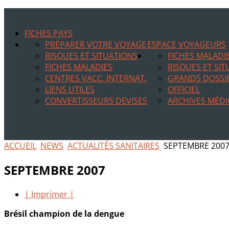
FICHES PAYS
PRÉPARER VOTRE VOYAGE
ESPACE VOYAGEURS
RISQUES ET SITUATIONS
FICHES MALADI
FICHES MALADIES
RISQUES ET SI
CENTRES VACC. INTERNAT.
GRANDS DOSSI
LIENS UTILES
OFFICIEL
CONVERTISSEURS DEVISES
ARCHIVES MÉDI
ACCUEIL
NEWS
ACTUALITÉS SANITAIRES
SEPTEMBRE 200
SEPTEMBRE 2007
| Imprimer |
Brésil champion de la dengue