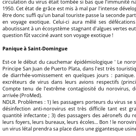
circulation du virus était tombée si bas que l'immunité na
1950. Cet état de grâce est mis à mal par l'intense dével
être donc suffi qu'un banal touriste passe la seconde par
en voyage exotique. Celui-ci aura mêlé ses défécations 
aboutissant à un écosystème stagnant d'algues vertes eutro
question fût vacciné avant son voyage exotique !
Panique à Saint-Domingue
Est-ce le début du cauchemar épidémiologique ' Le norov
Principe San Juan de Puerto Plata, dans l'est très tourist
de diarrhée-vomissement en quelques jours : panique.
excréteurs de virus dans leurs avions respectifs (princi
Compte tenu de l'extrême contagiosité du norovirus, d
arrivée (ProMed).
NDLR. Problèmes : 1) les passagers porteurs du virus se so
désinfection anti-norovirus est très difficile tant est g
quantité infectante ; 3) des passagers des aéronefs du 
leurs foyers, leurs bureaux, leurs écoles... Bon ! le norovir
un virus létal prendra sa place dans une gigantesque usine 