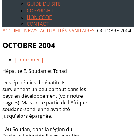
GUIDE DU SITE
COPYRIGHT
HON CODE
CONTACT
ACCUEIL
NEWS
ACTUALITÉS SANITAIRES
OCTOBRE 2004
OCTOBRE 2004
| Imprimer |
Hépatite E, Soudan et Tchad
Des épidémies d'hépatite E
surviennent un peu partout dans les
pays en développement (voir notre
page 3). Mais cette partie de l'Afrique
soudano-sahélienne avait été
jusqu'alors épargnée.
-
Au Soudan, dans la région du
Darfour, l'hépatite E s'est ajoutée