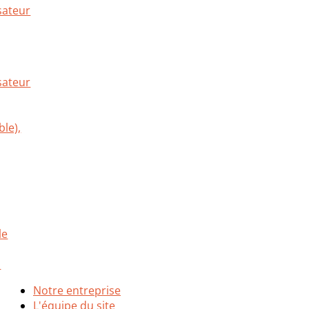
sateur
Notre entreprise
L'équipe du site