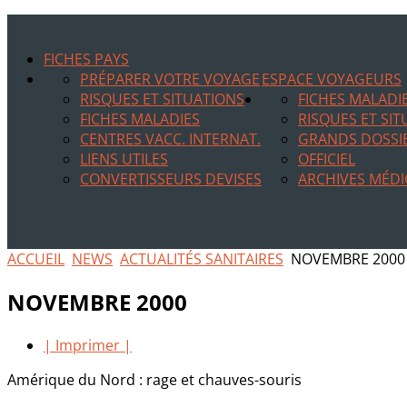
FICHES PAYS
PRÉPARER VOTRE VOYAGE
ESPACE VOYAGEURS
RISQUES ET SITUATIONS
FICHES MALADI
FICHES MALADIES
RISQUES ET SI
CENTRES VACC. INTERNAT.
GRANDS DOSSI
LIENS UTILES
OFFICIEL
CONVERTISSEURS DEVISES
ARCHIVES MÉDI
ACCUEIL
NEWS
ACTUALITÉS SANITAIRES
NOVEMBRE 2000
NOVEMBRE 2000
| Imprimer |
Amérique du Nord : rage et chauves-souris