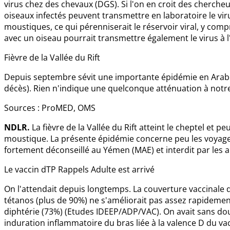
virus chez des chevaux (DGS). Si l'on en croit des chercheu
oiseaux infectés peuvent transmettre en laboratoire le vir
moustiques, ce qui pérenniserait le réservoir viral, y comp
avec un oiseau pourrait transmettre également le virus à
Fièvre de la Vallée du Rift
Depuis septembre sévit une importante épidémie en Arabie
décès). Rien n'indique une quelconque atténuation à notr
Sources : ProMED, OMS
NDLR.
La fièvre de la Vallée du Rift atteint le cheptel et 
moustique. La présente épidémie concerne peu les voyage
fortement déconseillé au Yémen (MAE) et interdit par les a
Le vaccin dTP Rappels Adulte est arrivé
On l'attendait depuis longtemps. La couverture vaccinale
tétanos (plus de 90%) ne s'améliorait pas assez rapidement
diphtérie (73%) (Etudes IDEEP/ADP/VAC). On avait sans dou
induration inflammatoire du bras liée à la valence D du va