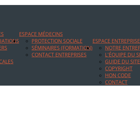
ES
ESPACE MÉDECINS
TUATIONS
PROTECTION SOCIALE
ESPACE ENTREPRIS
ERS
SÉMINAIRES (FORMATION)
NOTRE ENTREP
CONTACT ENTREPRISES
L'ÉQUIPE DU S
CALES
GUIDE DU SITE
COPYRIGHT
HON CODE
CONTACT