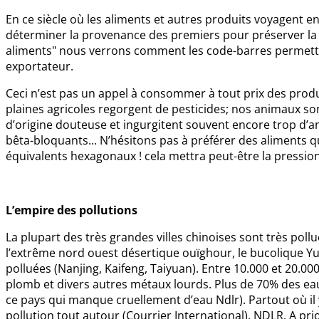
En ce siècle où les aliments et autres produits voyagent en
déterminer la provenance des premiers pour préserver la s
aliments" nous verrons comment les code-barres permettent
exportateur.
Ceci n’est pas un appel à consommer à tout prix des produi
plaines agricoles regorgent de pesticides; nos animaux s
d’origine douteuse et ingurgitent souvent encore trop d’a
bêta-bloquants... N’hésitons pas à préférer des aliments qu
équivalents hexagonaux ! cela mettra peut-être la pressio
L’empire des pollutions
La plupart des très grandes villes chinoises sont très poll
l’extrême nord ouest désertique ouïghour, le bucolique 
polluées (Nanjing, Kaifeng, Taiyuan). Entre 10.000 et 20.0
plomb et divers autres métaux lourds. Plus de 70% des e
ce pays qui manque cruellement d’eau Ndlr). Partout où il y 
pollution tout autour (Courrier International). NDLR. A prio