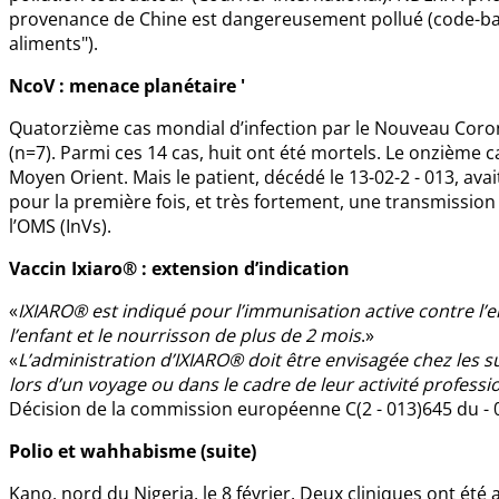
provenance de Chine est dangereusement pollué (code-barre
aliments").
NcoV : menace planétaire '
Quatorzième cas mondial d’infection par le Nouveau Coro
(n=7). Parmi ces 14 cas, huit ont été mortels. Le onzième c
Moyen Orient. Mais le patient, décédé le 13-02-2 - 013, avai
pour la première fois, et très fortement, une transmission
l’OMS (InVs).
Vaccin Ixiaro® : extension d’indication
«
IXIARO® est indiqué pour l’immunisation active contre l’en
l’enfant et le nourrisson de plus de 2 mois
.»
«
L’administration d’IXIARO® doit être envisagée chez les su
lors d’un voyage ou dans le cadre de leur activité professi
Décision de la commission européenne C(2 - 013)645 du - 0
Polio et wahhabisme (suite)
Kano, nord du Nigeria, le 8 février. Deux cliniques ont ét