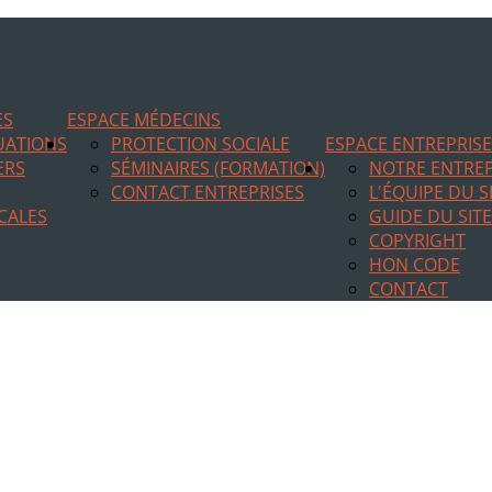
ES
ESPACE MÉDECINS
TUATIONS
PROTECTION SOCIALE
ESPACE ENTREPRIS
ERS
SÉMINAIRES (FORMATION)
NOTRE ENTREP
CONTACT ENTREPRISES
L'ÉQUIPE DU S
CALES
GUIDE DU SITE
COPYRIGHT
HON CODE
CONTACT