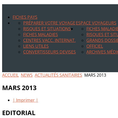
FICHES PAYS
PRÉPARER VOTRE VOYAGE
ESPACE VOYAGEURS
RISQUES ET SITUATIONS
FICHES MALADI
FICHES MALADIES
RISQUES ET SI
CENTRES VACC. INTERNAT.
GRANDS DOSSI
LIENS UTILES
OFFICIEL
CONVERTISSEURS DEVISES
ARCHIVES MÉDI
ACCUEIL
NEWS
ACTUALITÉS SANITAIRES
MARS 2013
MARS 2013
| Imprimer |
EDITORIAL