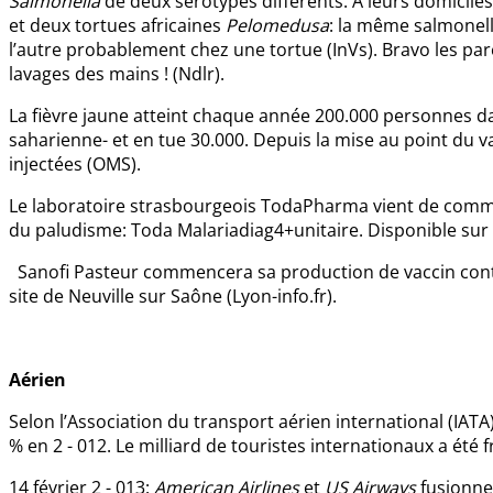
Salmonella
de deux sérotypes différents. A leurs domicile
et deux tortues africaines
Pelomedusa
: la même salmonell
l’autre probablement chez une tortue (InVs). Bravo les par
lavages des mains ! (Ndlr).
La fièvre jaune atteint chaque année 200.000 personnes da
saharienne- et en tue 30.000. Depuis la mise au point du vac
injectées (OMS).
Le laboratoire strasbourgeois TodaPharma vient de commer
du paludisme: Toda Malariadiag4+unitaire. Disponible sur
Sanofi Pasteur commencera sa production de vaccin contr
site de Neuville sur Saône (Lyon-info.fr).
Aérien
Selon l’Association du transport aérien international (IATA
% en 2 - 012. Le milliard de touristes internationaux a été f
14 février 2 - 013:
American Airlines
et
US Airways
fusionne