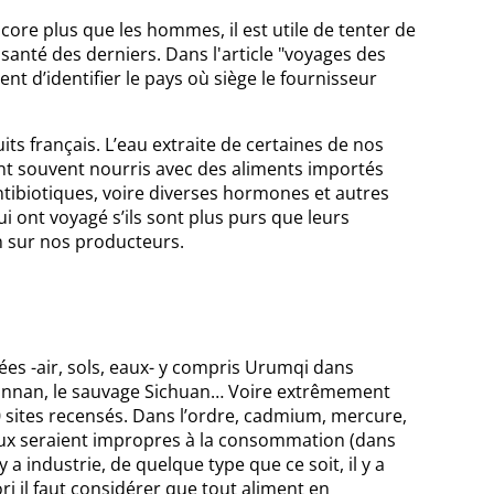
core plus que les hommes, il est utile de tenter de
anté des derniers. Dans l'article "voyages des
 d’identifier le pays où siège le fournisseur
ts français. L’eau extraite de certaines de nos
ont souvent nourris avec des aliments importés
ntibiotiques, voire diverses hormones et autres
i ont voyagé s’ils sont plus purs que leurs
n sur nos producteurs.
uées -air, sols, eaux- y compris Urumqi dans
Yunnan, le sauvage Sichuan… Voire extrêmement
00 sites recensés. Dans l’ordre, cadmium, mercure,
aux seraient impropres à la consommation (dans
a industrie, de quelque type que ce soit, il y a
ri il faut considérer que tout aliment en