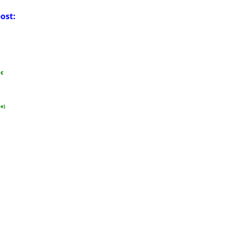
ost:
 €
ne)