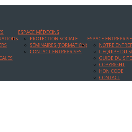
ES
ESPACE MÉDECINS
TUATIONS
PROTECTION SOCIALE
ESPACE ENTREPRIS
ERS
SÉMINAIRES (FORMATION)
NOTRE ENTREP
CONTACT ENTREPRISES
L'ÉQUIPE DU S
CALES
GUIDE DU SITE
COPYRIGHT
HON CODE
CONTACT