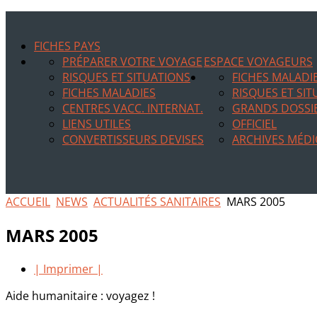
FICHES PAYS
PRÉPARER VOTRE VOYAGE
ESPACE VOYAGEURS
RISQUES ET SITUATIONS
FICHES MALADI
FICHES MALADIES
RISQUES ET SI
CENTRES VACC. INTERNAT.
GRANDS DOSSI
LIENS UTILES
OFFICIEL
CONVERTISSEURS DEVISES
ARCHIVES MÉDI
ACCUEIL
NEWS
ACTUALITÉS SANITAIRES
MARS 2005
MARS 2005
| Imprimer |
Aide humanitaire : voyagez !