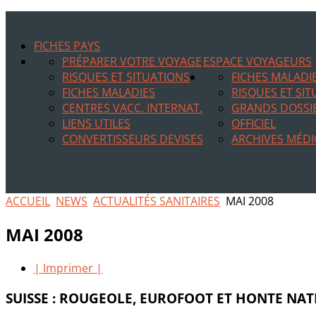
FICHES PAYS
PRÉPARER VOTRE VOYAGE
ESPACE VOYAGEURS
RISQUES ET SITUATIONS
FICHES MALADI
FICHES MALADIES
RISQUES ET SI
CENTRES VACC. INTERNAT.
GRANDS DOSSI
LIENS UTILES
OFFICIEL
CONVERTISSEURS DEVISES
ARCHIVES MÉDI
ACCUEIL
NEWS
ACTUALITÉS SANITAIRES
MAI 2008
MAI 2008
| Imprimer |
SUISSE : ROUGEOLE, EUROFOOT ET HONTE NA