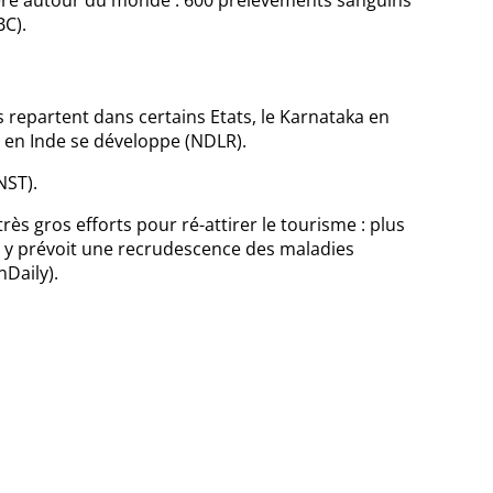
ière autour du monde : 600 prélèvements sanguins
BC).
s repartent dans certains Etats, le Karnataka en
me en Inde se développe (NDLR).
NST).
ès gros efforts pour ré-attirer le tourisme : plus
On y prévoit une recrudescence des maladies
nDaily).