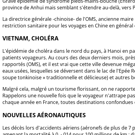
Grave épidémie de syndrome pieds-mains-bouche (Enterovir
province de Anhui mais semblant s'étendre au-delà, vers P
La directrice générale -chinoise- de l'OMS, ancienne mair
restriction sanitaire pour les voyages en Chine en général e
VIETNAM, CHOLÉRA
L'épidémie de choléra dans le nord du pays, à Hanoi en pa
patients voyageurs. Au cours des deux derniers mois, prè
rapportés (OMS), et il est vrai que cette ville devenue mé
eaux usées, lesquelles se déversent dans le lac de l'Epée Re
soupe tonkinoise » traditionnelle et délicieuse) et autres b
Malgré cela, malgré un tourisme florissant, on ne rapporte
Rappelons une nouvelle fois que le voyageur n'attrape pas 
chaque année en France, toutes destinations confondues e
NOUVELLES AÉRONAUTIQUES
Les décès lors d'accidents aériens (aéronefs de plus de 7
amenant la mortalité à 0, - 014 pour 100 millions de km ;