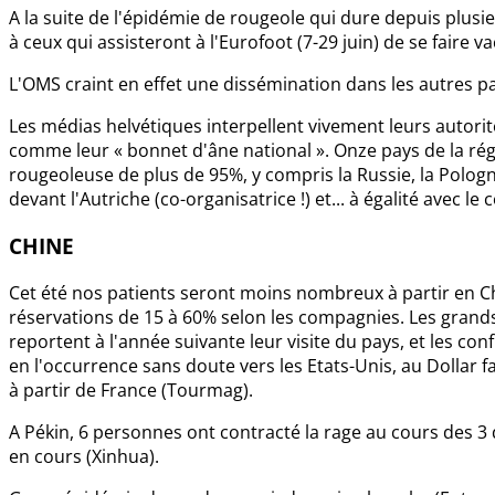
A la suite de l'épidémie de rougeole qui dure depuis plus
à ceux qui assisteront à l'Eurofoot (7-29 juin) de se faire va
L'OMS craint en effet une dissémination dans les autres 
Les médias helvétiques interpellent vivement leurs autorité
comme leur « bonnet d'âne national ». Onze pays de la ré
rougeoleuse de plus de 95%, y compris la Russie, la Pologne,
devant l'Autriche (co-organisatrice !) et... à égalité avec l
CHINE
Cet été nos patients seront moins nombreux à partir en Chi
réservations de 15 à 60% selon les compagnies. Les grands 
reportent à l'année suivante leur visite du pays, et les confli
en l'occurrence sans doute vers les Etats-Unis, au Dollar f
à partir de France (Tourmag).
A Pékin, 6 personnes ont contracté la rage au cours des 3
en cours (Xinhua).