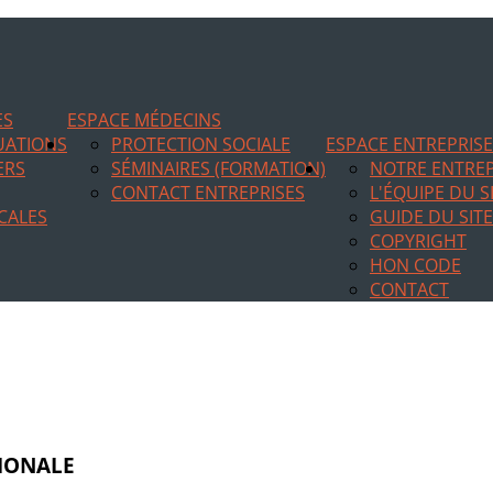
ES
ESPACE MÉDECINS
TUATIONS
PROTECTION SOCIALE
ESPACE ENTREPRIS
ERS
SÉMINAIRES (FORMATION)
NOTRE ENTREP
CONTACT ENTREPRISES
L'ÉQUIPE DU S
CALES
GUIDE DU SITE
COPYRIGHT
HON CODE
CONTACT
TIONALE