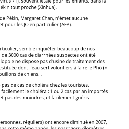
us 71), souvent létale pour les enfants, dans la
ékin tout proche (Xinhua).
e de Pékin, Margaret Chan, n'émet aucune
t pour les JO en particulier (AFP).
rticulier, semble inquiéter beaucoup de nos
s de 3000 cas de diarrhées suspectes ont été
galopole ne dispose pas d'usine de traitement des
stituée dont l'eau sert volontiers à faire le Phô («
ouillons de chiens...
 pas de cas de choléra chez les touristes.
facilement le choléra : 1 ou 2 cas par an importés
t pas des moindres, et facilement guéris.
 personnes, réguliers) ont encore diminué en 2007,
 dans cette même année, les passagers-kilomètres