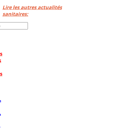
Lire les autres actualités
sanitaires:
s
s
s
8
t
T