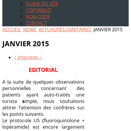
GUIDE DU SITE
COPYRIGHT
HON CODE
CONTACT
ACCUEIL
NEWS
ACTUALITÉS SANITAIRES
JANVIER 2015
JANVIER 2015
| Imprimer |
EDITORIAL
A la suite de quelques observations
personnelles concernant des
patients ayant auto-traités une
turista
s
imple, nous souhaitons
attirer l’attention des confrères sur
les points suivants.
Le protocole US (fluoroquinolone +
lopéramide) est encore largement