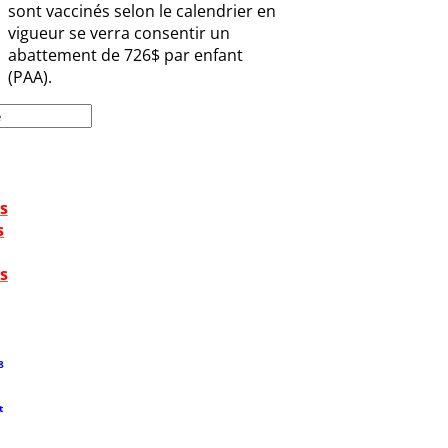
sont vaccinés selon le calendrier en
vigueur se verra consentir un
abattement de 726$ par enfant
(PAA).
s
s
s
8
t