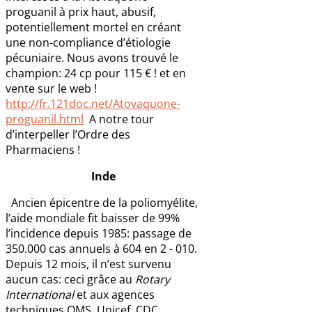
proguanil à prix haut, abusif,
potentiellement mortel en créant
une non-compliance d’étiologie
pécuniaire. Nous avons trouvé le
champion: 24 cp pour 115 € ! et en
vente sur le web !
http://fr.121doc.net/Atovaquone-
proguanil.html
A notre tour
d’interpeller l’Ordre des
Pharmaciens !
Inde
Ancien épicentre de la poliomyélite,
l’aide mondiale fit baisser de 99%
l’incidence depuis 1985: passage de
350.000 cas annuels à 604 en 2 - 010.
Depuis 12 mois, il n’est survenu
aucun cas: ceci grâce au
Rotary
International
et aux agences
techniques OMS, Unicef, CDC