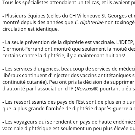
Tous les spécialistes attendaient un tel cas, et ils avaient 
-
Plusieurs équipes (celles du CH Villeneuve St-Georges et de
montré depuis des années que
C. diphteriae
non toxinogèn
circulation est identique.
-
La seule prévention de la diphtérie est vaccinale. L'IDEEP
Clermont-Ferrand ont montré que seulement la moitié des
certains contre la diphtérie, il y a maintenant huit ans!
-
Les services d'urgences, beaucoup de services de médec
libéraux continuent d'injecter des vaccins antitétaniques s
continuité cutanée). Peu ont pris la décision de supprimer
d'autorité par l'association dTP (
Revaxis
®) pourtant plébisc
-
Les ressortissants des pays de l'Est sont de plus en plus 
que la plus grande flambée de diphtérie d'après-guerre a e
-
Les voyageurs qui se rendent en pays de haute endémie 
vaccinale diphtérique est seulement un peu plus élevée q