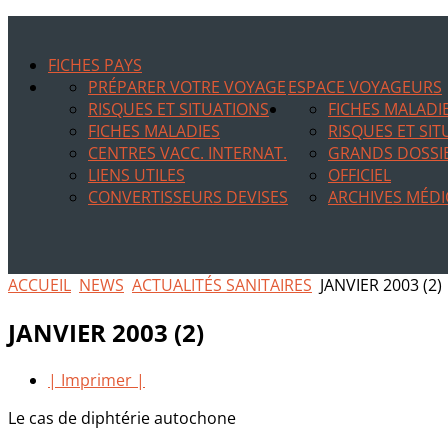
FICHES PAYS
PRÉPARER VOTRE VOYAGE
ESPACE VOYAGEURS
RISQUES ET SITUATIONS
FICHES MALADI
FICHES MALADIES
RISQUES ET SI
CENTRES VACC. INTERNAT.
GRANDS DOSSI
LIENS UTILES
OFFICIEL
CONVERTISSEURS DEVISES
ARCHIVES MÉDI
ACCUEIL
NEWS
ACTUALITÉS SANITAIRES
JANVIER 2003 (2)
JANVIER 2003 (2)
| Imprimer |
Le cas de diphtérie autochone