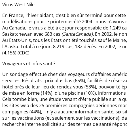
Virus West Nile
En France, l'hiver aidant, c'est bien sûr terminé pour cet
modélisations pour le printemps-été 2004 : nous n'avons r
Au Canada, le virus a été à ce jour responsable de 1.249 cas 
Saskatchewan avec 683 cas
(SanteCanada).
En 2002, le nom
Au Etats-Unis, tous les Etats ont été touchés sauf le Maine
l'Alaska. Total à ce jour: 8.219 cas, 182 décès. En 2002, le
(4.156) (CDC).
Voyageurs et infos santé
Un sondage effectué chez des voyageurs d'affaires améric
services. Résultats : prix plus bas (65%), facilités de réser
hôtel près de leur lieu de rendez-vous (53%), pouvoir té
de mise en forme (14%), d'une piscine (10%). Informations 
Cela tombe bien, une étude venant d'être publiée sur la qu
les sites web des 25 premières compagnies aériennes mondi
compagnies (44%), il n'y a aucune information santé; six s
sur les vaccinations (et seulement sur les vaccinations); d
recherche interne sollicité sur des termes de santé répond