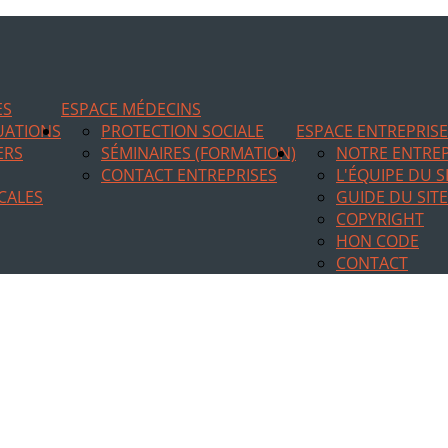
ES
ESPACE MÉDECINS
TUATIONS
PROTECTION SOCIALE
ESPACE ENTREPRIS
ERS
SÉMINAIRES (FORMATION)
NOTRE ENTREP
CONTACT ENTREPRISES
L'ÉQUIPE DU S
CALES
GUIDE DU SITE
COPYRIGHT
HON CODE
CONTACT