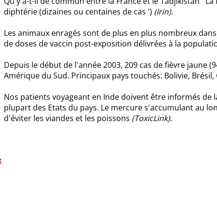
Qu'y a-t-il de commun entre la France et le Tadjikistan ' La 
diphtérie (dizaines ou centaines de cas ')
(Irin).
Les animaux enragés sont de plus en plus nombreux dans
de doses de vaccin post-exposition délivrées à la popula
Depuis le début de l'année 2003, 209 cas de fièvre jaune (9
Amérique du Sud. Principaux pays touchés: Bolivie, Brésil
Nos patients voyageant en Inde doivent être informés de la 
plupart des Etats du pays. Le mercure s'accumulant au long
d'éviter les viandes et les poissons
(ToxicLink).
x