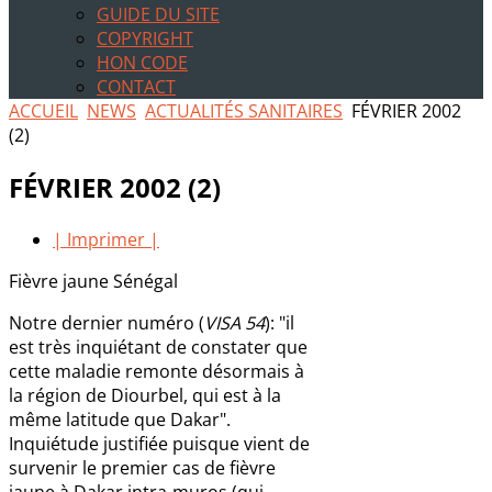
GUIDE DU SITE
COPYRIGHT
HON CODE
CONTACT
ACCUEIL
NEWS
ACTUALITÉS SANITAIRES
FÉVRIER 2002
(2)
FÉVRIER 2002 (2)
| Imprimer |
Fièvre jaune Sénégal
Notre dernier numéro (
VISA 54
): "il
est très inquiétant de constater que
cette maladie remonte désormais à
la région de Diourbel, qui est à la
même latitude que Dakar".
Inquiétude justifiée puisque vient de
survenir le premier cas de fièvre
jaune à Dakar intra-muros (qui