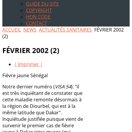
GUIDE DU SITE
COPYRIGHT
HON CODE
CONTACT
ACCUEIL
NEWS
ACTUALITÉS SANITAIRES
FÉVRIER 2002
(2)
FÉVRIER 2002 (2)
| Imprimer |
Fièvre jaune Sénégal
Notre dernier numéro (
VISA 54
): "il
est très inquiétant de constater que
cette maladie remonte désormais à
la région de Diourbel, qui est à la
même latitude que Dakar".
Inquiétude justifiée puisque vient de
survenir le premier cas de fièvre
jaune à Dakar intra-muros (qui