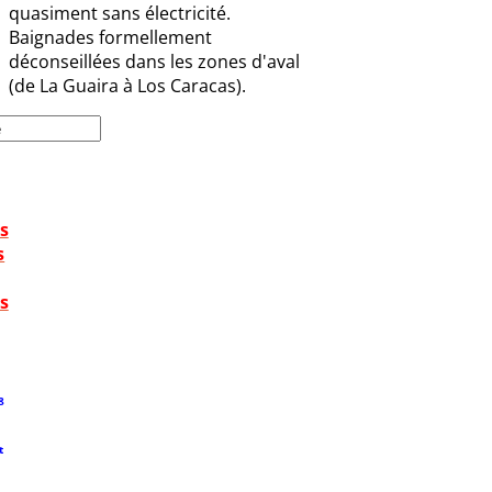
quasiment sans électricité.
Baignades formellement
déconseillées dans les zones d'aval
(de La Guaira à Los Caracas).
s
s
s
8
t