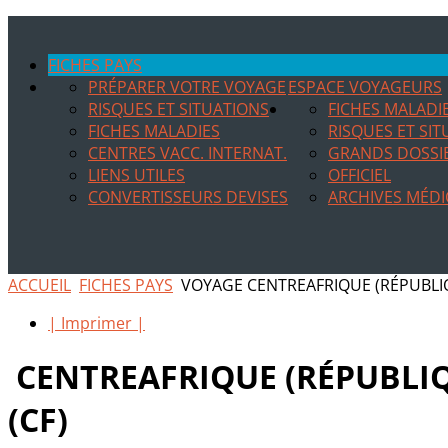
FICHES PAYS
PRÉPARER VOTRE VOYAGE
ESPACE VOYAGEURS
RISQUES ET SITUATIONS
FICHES MALADI
FICHES MALADIES
RISQUES ET SI
CENTRES VACC. INTERNAT.
GRANDS DOSSI
LIENS UTILES
OFFICIEL
CONVERTISSEURS DEVISES
ARCHIVES MÉDI
ACCUEIL
FICHES PAYS
VOYAGE CENTREAFRIQUE (RÉPUBLI
| Imprimer |
CENTREAFRIQUE (RÉPUBLIQ
(CF)