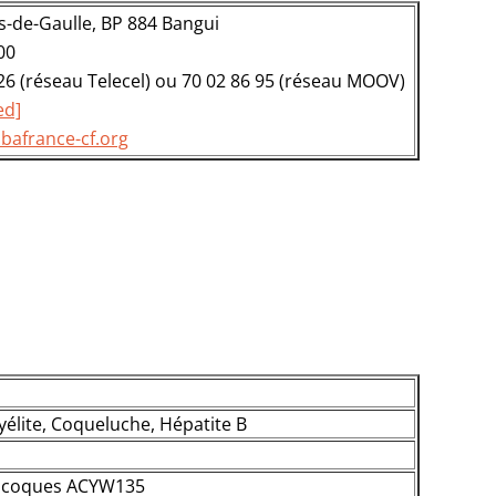
-de-Gaulle, BP 884 Bangui
00
 26 (réseau Telecel) ou 70 02 86 95 (réseau MOOV)
ed]
bafrance-cf.org
yélite, Coqueluche, Hépatite B
gocoques ACYW135