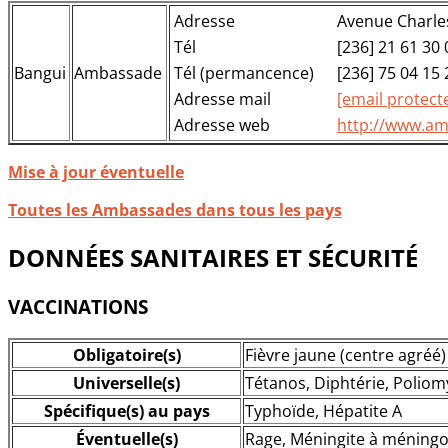
Adresse
Avenue Charles
Tél
[236] 21 61 30 
Bangui
Ambassade
Tél (permancence)
[236] 75 04 15
Adresse mail
[email protect
Adresse web
http://www.am
Mise à jour éventuelle
Toutes les Ambassades dans tous les pays
DONNÉES SANITAIRES ET SÉCURITÉ
VACCINATIONS
Obligatoire(s)
Fièvre jaune (centre agréé)
Universelle(s)
Tétanos, Diphtérie, Poliom
Spécifique(s) au pays
Typhoïde, Hépatite A
Éventuelle(s)
Rage, Méningite à ménin