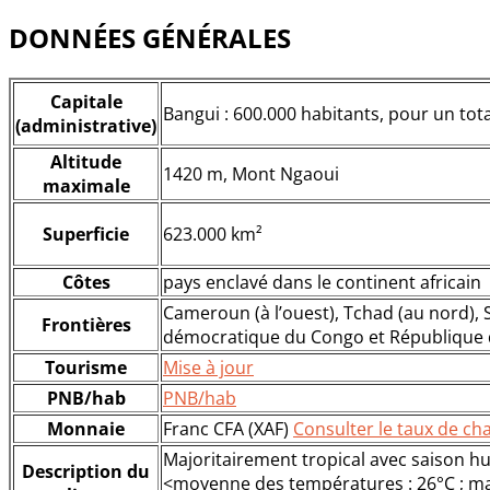
DONNÉES GÉNÉRALES
Capitale
Bangui : 600.000 habitants, pour un tota
(administrative)
Altitude
1420 m, Mont Ngaoui
maximale
Superficie
623.000 km²
Côtes
pays enclavé dans le continent africain
Cameroun (à l’ouest), Tchad (au nord), 
Frontières
démocratique du Congo et République 
Tourisme
Mise à jour
PNB/hab
PNB/hab
Monnaie
Franc CFA (XAF)
Consulter le taux de ch
Majoritairement tropical avec saison hum
Description du
<moyenne des températures : 26°C ; ma