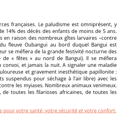
rces françaises. Le paludisme est omniprésent, y
e de 14% des décès des enfants de moins de 5 ans.
s en raison des nombreux gîtes larvaires –contre
 du fleuve Oubangui au bord duquel Bangui est
geur se méfiera de la grande festivité nocturne des
e de « fêtes » au nord de Bangui). Il se méfiera
convoi, et jamais la nuit. A signaler une maladie
ouloureuse et gravement inesthétique papillonite :
ts suspendus pour séchage à l’air libre) avec les
t contre les myiases. Nombreux animaux venimeux.
de toutes les filarioses africaines, de toutes les
 pour votre santé, votre sécurité et votre confort.