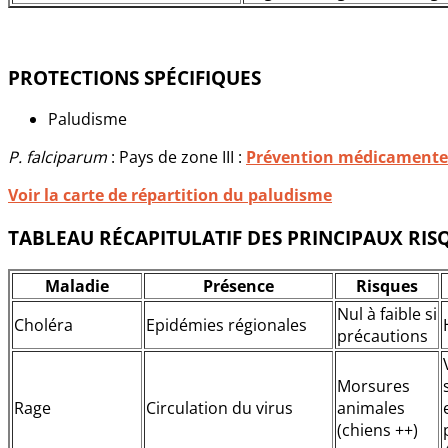
PROTECTIONS SPÉCIFIQUES
Paludisme
P. falciparum
: Pays de zone III :
Prévention médicamente
Voir la carte de répartition du paludisme
TABLEAU RÉCAPITULATIF DES PRINCIPAUX RIS
Maladie
Présence
Risques
Nul à faible si
Choléra
Epidémies régionales
précautions
Morsures
Rage
Circulation du virus
animales
(chiens ++)