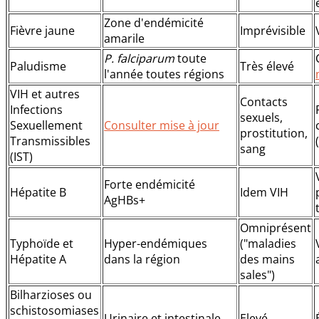
Zone d'endémicité
Fièvre jaune
Imprévisible
amarile
P. falciparum
toute
Paludisme
Très élevé
l'année toutes régions
VIH et autres
Contacts
Infections
sexuels,
Sexuellement
Consulter mise à jour
prostitution,
Transmissibles
sang
(IST)
Forte endémicité
Hépatite B
Idem VIH
AgHBs+
Omniprésent
Typhoïde et
Hyper-endémiques
("maladies
Hépatite A
dans la région
des mains
sales")
Bilharzioses ou
schistosomiases
Urinaire et intestinale
Elevé