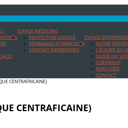
ES
ESPACE MÉDECINS
TUATIONS
PROTECTION SOCIALE
ESPACE ENTREPRIS
ERS
SÉMINAIRES (FORMATION)
NOTRE ENTREP
CONTACT ENTREPRISES
L'ÉQUIPE DU S
CALES
GUIDE DU SITE
COPYRIGHT
HON CODE
CONTACT
QUE CENTRAFRICAINE)
UE CENTRAFICAINE)