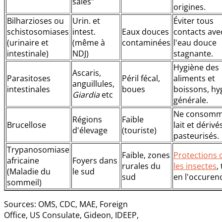
sales"
origines.
Bilharzioses ou
Urin. et
Éviter tous
schistosomiases
intest.
Eaux douces
contacts ave
(urinaire et
(même à
contaminées
l'eau douce
intestinale)
NDJ)
stagnante.
Hygiène des
Ascaris,
Parasitoses
Péril fécal,
aliments et
anguillules,
intestinales
boues
boissons, hy
Giardia
etc
générale.
Ne consomm
Régions
Faible
Brucellose
lait et dériv
d'élevage
(touriste)
pasteurisés.
Trypanosomiase
Faible, zones
Protections 
africaine
Foyers dans
rurales du
les insectes
,
(Maladie du
le sud
sud
en l'occuren
sommeil)
Sources: OMS, CDC, MAE, Foreign
Office, US Consulate, Gideon, IDEEP,