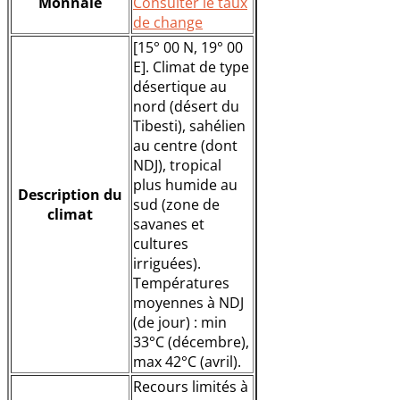
Monnaie
Consulter le taux
de change
[15° 00 N, 19° 00
E]. Climat de type
désertique au
nord (désert du
Tibesti), sahélien
au centre (dont
NDJ), tropical
plus humide au
Description du
sud (zone de
climat
savanes et
cultures
irriguées).
Températures
moyennes à NDJ
(de jour) : min
33°C (décembre),
max 42°C (avril).
Recours limités à