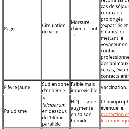
recommandé
cas de séjou
ruraux ou
prolongés
Morsure,
Circulation
(expatriés et
Rage
chien errant
du virus
enfants) ou
++
mettant le
voyageur en
contact
professionne
des animaux
ce cas, évite
contacts ani
Sud en zone
Faible mais
Fièvre jaune
Vaccination.
d'endémie
imprévisible
P.
NDJ : risque
Chimioproph
falciparum
augmenté
éventuelle,
Paludisme
en dessous
en saison
protection c
du 13éme
humide
les moustiq
parallèle