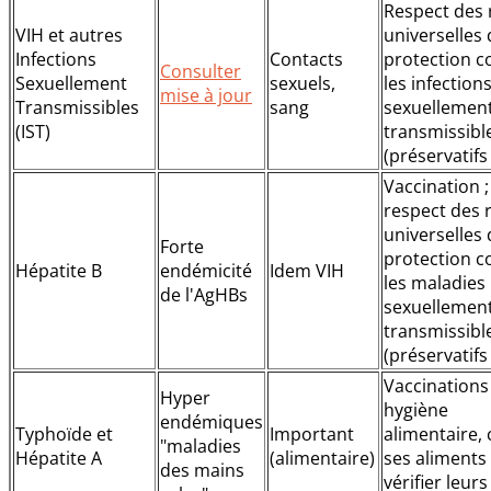
Respect des 
VIH et autres
universelles 
Infections
Contacts
protection c
Consulter
Sexuellement
sexuels,
les infection
mise à jour
Transmissibles
sang
sexuellemen
(IST)
transmissibl
(préservatifs .
Vaccination ;
respect des 
universelles 
Forte
protection c
Hépatite B
endémicité
Idem VIH
les maladies
de l'AgHBs
sexuellemen
transmissibl
(préservatifs .
Vaccinations 
Hyper
hygiène
endémiques
Typhoïde et
Important
alimentaire, 
"maladies
Hépatite A
(alimentaire)
ses aliments 
des mains
vérifier leurs