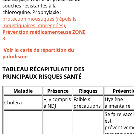
souches résistantes à la
chloroquine. Prophylaxie :
protection moustiques (répulsifs,
moustiquaires imprégnées)
,
Prévention médicamenteuse ZONE
3
Voir la carte de répartition du
paludisme
TABLEAU RÉCAPITULATIF DES
PRINCIPAUX RISQUES SANTÉ
Maladie
Présence
Risques
Préventi
+, y compris
Faible si
Hygiène
Choléra
à NDJ
précautions
alimentaire.
Se faire vacc
est
préventivem