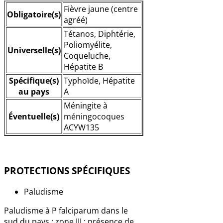
Fièvre jaune (centre
Obligatoire(s)
agréé)
Tétanos, Diphtérie,
Poliomyélite,
Universelle(s)
Coqueluche,
Hépatite B
Spécifique(s)
Typhoïde, Hépatite
au pays
A
Méningite à
Éventuelle(s)
méningocoques
ACYW135
PROTECTIONS SPÉCIFIQUES
Paludisme
Paludisme à P falciparum dans le
sud du pays : zone III : présence de