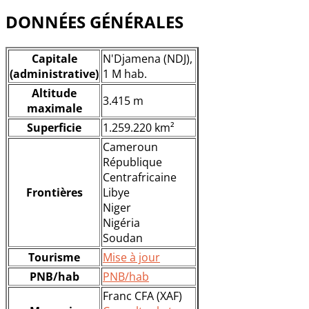
DONNÉES GÉNÉRALES
Capitale
N'Djamena (NDJ),
(administrative)
1 M hab.
Altitude
3.415 m
maximale
Superficie
1.259.220 km²
Cameroun
République
Centrafricaine
Frontières
Libye
Niger
Nigéria
Soudan
Tourisme
Mise à jour
PNB/hab
PNB/hab
Franc CFA (XAF)