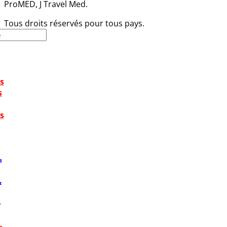
ProMED, J Travel Med.
Tous droits réservés pour tous pays.
s
s
s
8
t
T