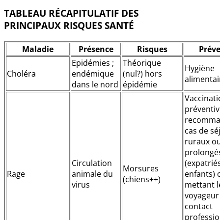
TABLEAU RÉCAPITULATIF DES
PRINCIPAUX RISQUES SANTÉ
Maladie
Présence
Risques
Prév
Epidémies ;
Théorique
Hygiène
Choléra
endémique
(nul?) hors
alimentai
dans le nord
épidémie
Vaccinati
préventiv
recomma
cas de sé
ruraux o
prolongé
Circulation
(expatriés
Morsures
Rage
animale du
enfants) 
(chiens++)
virus
mettant l
voyageur
contact
professio