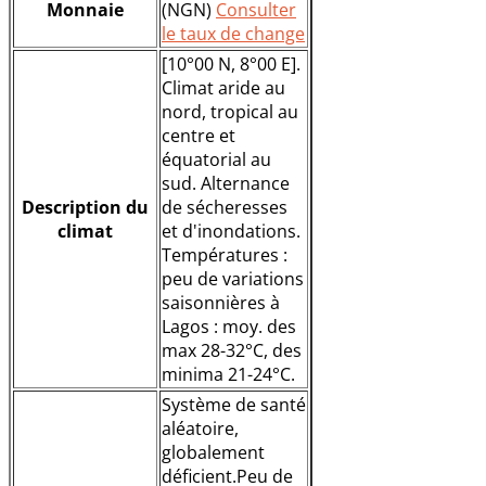
Monnaie
(NGN)
Consulter
le taux de change
[10°00 N, 8°00 E].
Climat aride au
nord, tropical au
centre et
équatorial au
sud. Alternance
Description du
de sécheresses
climat
et d'inondations.
Températures :
peu de variations
saisonnières à
Lagos : moy. des
max 28-32°C, des
minima 21-24°C.
Système de santé
aléatoire,
globalement
déficient.Peu de