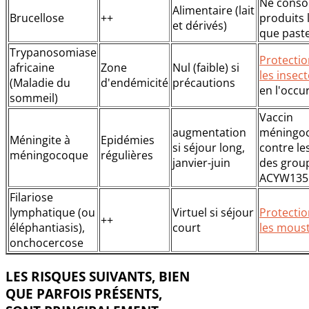
Ne cons
Alimentaire (lait
Brucellose
++
produits l
et dérivés)
que paste
Trypanosomiase
Protectio
africaine
Zone
Nul (faible) si
les insec
(Maladie du
d'endémicité
précautions
en l'occu
sommeil)
Vaccin
augmentation
méningoc
Méningite à
Epidémies
si séjour long,
contre le
méningocoque
régulières
janvier-juin
des grou
ACYW135
Filariose
lymphatique (ou
Virtuel si séjour
Protectio
++
éléphantiasis),
court
les moust
onchocercose
LES RISQUES SUIVANTS, BIEN
QUE PARFOIS PRÉSENTS,