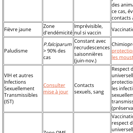
des anim
ce cas, év
contacts
Zone
Imprévisible,
Fièvre jaune
Vaccinati
d'endémicité
nul si vaccin
Constant avec
P.falciparum
Chimiopr
recrudescences
Paludisme
> 90% des
protectio
saisonnières
cas
les mous
(juin-nov.)
Respect d
VIH et autres
universel
Infections
protectio
Consulter
Contacts
Sexuellement
les infect
mise à jour
sexuels, sang
Transmissibles
sexuelle
(IST)
transmiss
(préservati
Vaccinati
respect d
universel
Zone OMS