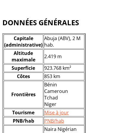
DONNÉES GÉNÉRALES
Capitale
Abuja (ABV), 2 M
(administrative)
hab.
Altitude
2.419 m
maximale
Superficie
923.768 km²
Côtes
853 km
Bénin
Cameroun
Frontières
Tchad
Niger
Tourisme
Mise à jour
PNB/hab
PNB/hab
Naira Nigérian