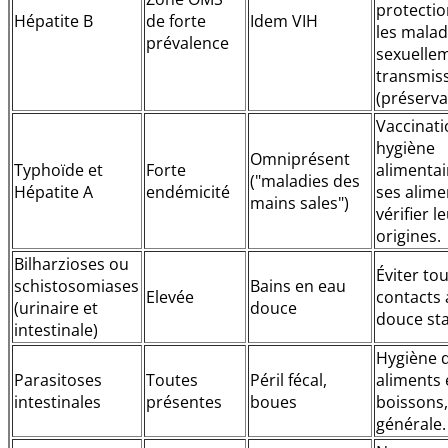
protectio
Hépatite B
de forte
Idem VIH
les malad
prévalence
sexuelle
transmiss
(préservati
Vaccinati
hygiène
Omniprésent
Typhoïde et
Forte
alimentai
("maladies des
Hépatite A
endémicité
ses alime
mains sales")
vérifier l
origines.
Bilharzioses ou
Éviter to
schistosomiases
Bains en eau
Elevée
contacts 
(urinaire et
douce
douce st
intestinale)
Hygiène 
Parasitoses
Toutes
Péril fécal,
aliments 
intestinales
présentes
boues
boissons,
générale.