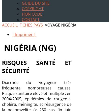
GUIDE DU SITE
COPYRIGHT
HON CODE
CONTACT
ACCUEIL
FICHES PAYS
VOYAGE NIGÉRIA
| Imprimer |
NIGÉRIA (NG)
RISQUES SANTÉ ET
SÉCURITÉ
Diarrhée du voyageur très
fréquente, nombreuses causes.
Risque sanitaire élevé et multiple : en
2004/2005, épidémies de rougeole,
choléra, méningite, et résurgence de
la poliomyélite (> 250 cas fin juin