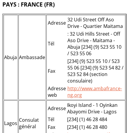
PAYS : FRANCE (FR)
32 Udi Street Off Aso
Adresse
Drive - Quartier Maitama
: 32 Udi Hills Street - Off
Aso Drive - Maitama -
Tél
Abuja [234] (9) 523 55 10
/ 523 55 06
Abuja
Ambassade
[234] (9) 523 55 10 / 523
55 06 [234] (9) 523 54 82 /
Fax
523 52 84 (section
consulaire)
Adresse
http://www.ambafrance-
web
ng.org
Ikoyi Island - 1 Oyinkan
Adresse
Abayomi Drive - Lagos
Tél
[234] (1) 46 28 484
Consulat
Lagos
général
Fax
[234] (1) 46 28 480