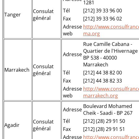
1281
Tél
[212] 39 33 96 00
Consulat
Tanger
général
Fax
[212] 39 33 96 02
Adresse
http://www.consulfranc
web
ma.org
Rue Camille Cabana -
Quartier de l'Hivernage 
Adresse
BP 538 - 40000
Marrakech
Consulat
Marrakech
Tél
[212] 44 38 82 00
général
Fax
[212] 44 38 82 33
Adresse
http://www.consulfranc
web
marrakech.org
Boulevard Mohamed
Adresse
Cheik - Saadi - BP 267
Tél
[212] (28) 29 91 50
Consulat
Agadir
général
Fax
[212] (28) 29 91 51
Adresse
http://www.consulfranc