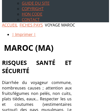
GUIDE DU SITE
COPYRIGHT
HON CODE
CONTACT
ACCUEIL
FICHES PAYS
VOYAGE MAROC
| Imprimer |
MAROC (MA)
RISQUES SANTÉ ET
SÉCURITÉ
Diarrhée du voyageur commune,
nombreuses causes ; attention aux
fruits/légumes non pelés, non cuits,
plats tièdes, eaux... Respecter les us
et coutumes (vestimentaires
surtout) des pays musulmans. Le