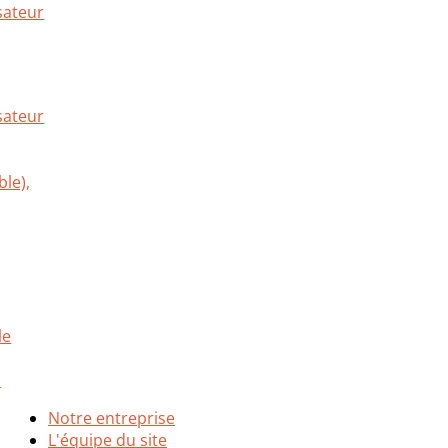
sateur
Notre entreprise
L'équipe du site