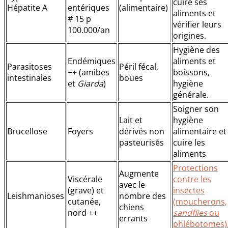
cuire ses
Hépatite A
entériques
(alimentaire)
aliments et
# 15 p
vérifier leurs
100.000/an
origines.
Hygiène des
Endémiques
aliments et
Parasitoses
Péril fécal,
++ (amibes
boissons,
intestinales
boues
et
Giarda
)
hygiène
générale.
Soigner son
Lait et
hygiène
Brucellose
Foyers
dérivés non
alimentaire et
pasteurisés
cuire les
aliments
Protections
Augmente
Viscérale
contre les
avec le
(grave) et
insectes
Leishmanioses
nombre des
cutanée,
(moucherons,
chiens
nord ++
sandflies
ou
errants
phlébotomes)