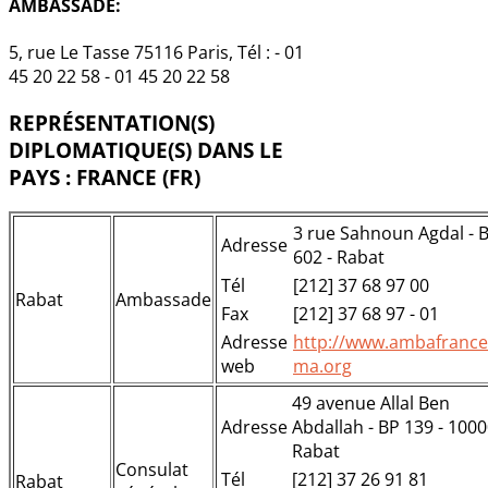
AMBASSADE:
5, rue Le Tasse 75116 Paris, Tél : - 01
45 20 22 58 - 01 45 20 22 58
REPRÉSENTATION(S)
DIPLOMATIQUE(S) DANS LE
PAYS : FRANCE (FR)
3 rue Sahnoun Agdal - 
Adresse
602 - Rabat
Tél
[212] 37 68 97 00
Rabat
Ambassade
Fax
[212] 37 68 97 - 01
Adresse
http://www.ambafrance
web
ma.org
49 avenue Allal Ben
Adresse
Abdallah - BP 139 - 100
Rabat
Consulat
Tél
[212] 37 26 91 81
Rabat