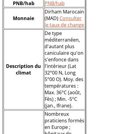
PNB/hab
PNB/hab
Dirham Marocain
Monnaie
(MAD)
Consulter
le taux de change
De type
méditerranéen,
d'autant plus
caniculaire qu'on
s'enfonce dans
Description du
l'intérieur (Lat
climat
32°00 N, Long
5°00 O). Moy. des
températures :
Max. 36°C (août,
Fès) ; Min. -5°C
(jan., Ifrane).
Nombreux
praticiens formés
en Europe ;
hôpitaux de