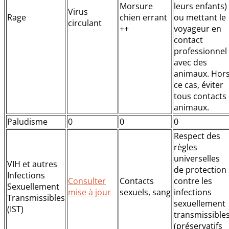
Morsure
leurs enfants)
Virus
Rage
chien errant
ou mettant le
circulant
++
voyageur en
contact
professionnel
avec des
animaux. Hor
ce cas, éviter
tous contacts
animaux.
Paludisme
0
0
0
Respect des
règles
universelles
VIH et autres
de protection
Infections
Consulter
Contacts
contre les
Sexuellement
mise à jour
sexuels, sang
infections
Transmissibles
sexuellement
(IST)
transmissible
(préservatifs