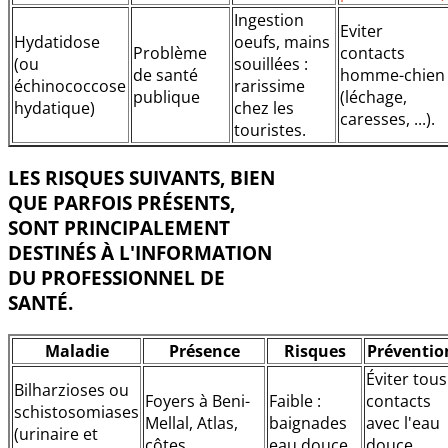
Ingestion
Eviter
Hydatidose
oeufs, mains
Problème
contacts
(ou
souillées :
de santé
homme-chien
échinococcose
rarissime
publique
(léchage,
hydatique)
chez les
caresses, ...).
touristes.
LES RISQUES SUIVANTS, BIEN
QUE PARFOIS PRÉSENTS,
SONT PRINCIPALEMENT
DESTINÉS À L'INFORMATION
DU PROFESSIONNEL DE
SANTÉ.
Maladie
Présence
Risques
Préventio
Éviter tous
Bilharzioses ou
Foyers à Beni-
Faible :
contacts
schistosomiases
Mellal, Atlas,
baignades
avec l'eau
(urinaire et
côtes
eau douce
douce