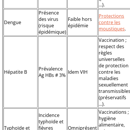
...).
Présence
Protections
des virus
Faible hors
Dengue
contre les
(risque
épidémie
moustiques
.
épidémique)
Vaccination ;
respect des
règles
universelles
de protection
Prévalence
Hépatite B
Idem VIH
contre les
Ag HBs # 3%
maladies
sexuellement
transmissible
(préservatifs
...).
Vaccinations ;
Incidence
hygiène
typhoïde et
alimentaire,
Typhoïde et
fièvres
Omniprésent