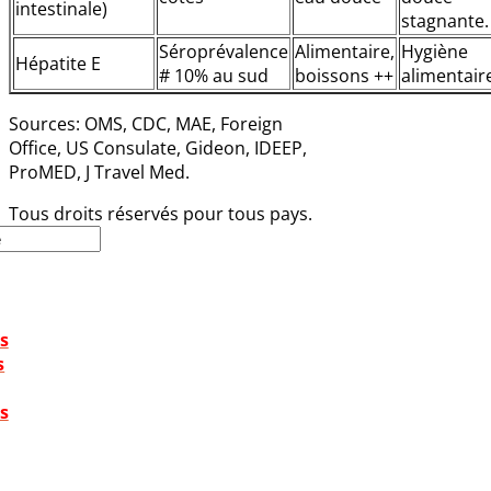
intestinale)
stagnante.
Séroprévalence
Alimentaire,
Hygiène
Hépatite E
# 10% au sud
boissons ++
alimentair
Sources: OMS, CDC, MAE, Foreign
Office, US Consulate, Gideon, IDEEP,
ProMED, J Travel Med.
Tous droits réservés pour tous pays.
s
s
s