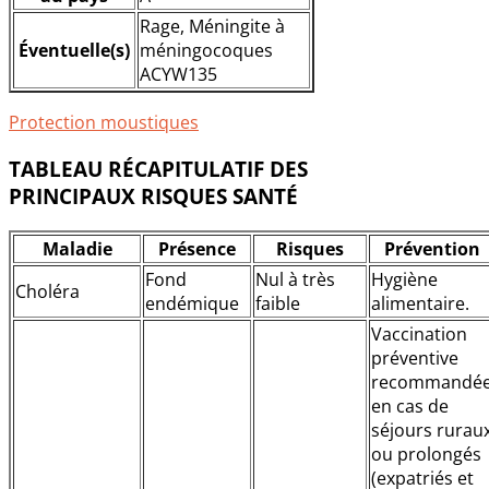
Rage, Méningite à
Éventuelle(s)
méningocoques
ACYW135
Protection moustiques
TABLEAU RÉCAPITULATIF DES
PRINCIPAUX RISQUES SANTÉ
Maladie
Présence
Risques
Prévention
Fond
Nul à très
Hygiène
Choléra
endémique
faible
alimentaire.
Vaccination
préventive
recommandé
en cas de
séjours rurau
ou prolongés
(expatriés et