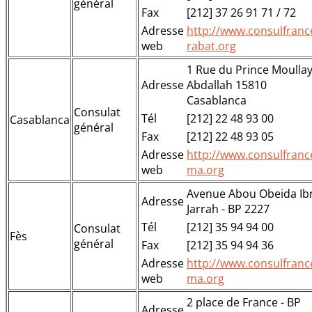
général
Fax
[212] 37 26 91 71 / 72
Adresse
http://www.consulfranc
web
rabat.org
1 Rue du Prince Moulla
Adresse
Abdallah 15810
Casablanca
Consulat
Tél
[212] 22 48 93 00
Casablanca
général
Fax
[212] 22 48 93 05
Adresse
http://www.consulfranc
web
ma.org
Avenue Abou Obeida Ib
Adresse
Jarrah - BP 2227
Tél
[212] 35 94 94 00
Consulat
Fès
général
Fax
[212] 35 94 94 36
Adresse
http://www.consulfranc
web
ma.org
2 place de France - BP
Adresse