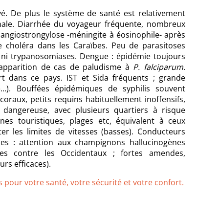
vé. De plus le système de santé est relativement
onale. Diarrhée du voyageur fréquente, nombreux
 d'angiostrongylose -méningite à éosinophile- après
choléra dans les Caraïbes. Peu de parasitoses
ses ni trypanosomiases. Dengue : épidémie toujours
6, apparition de cas de paludisme à
P. falciparum
.
rt dans ce pays. IST et Sida fréquents ; grande
...). Bouffées épidémiques de syphilis souvent
 coraux, petits requins habituellement inoffensifs,
 dangereuse, avec plusieurs quartiers à risque
nes touristiques, plages etc, équivalent à ceux
er les limites de vitesses (basses). Conducteurs
gues : attention aux champignons hallucinogènes
res contre les Occidentaux ; fortes amendes,
rs efficaces).
 pour votre santé, votre sécurité et votre confort.