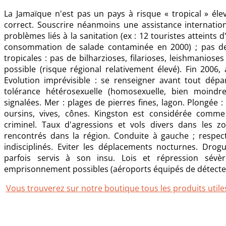
La Jamaïque n'est pas un pays à risque « tropical » éle
correct. Souscrire néanmoins une assistance internati
problèmes liés à la sanitation (ex : 12 touristes atteints
consommation de salade contaminée en 2000) ; pas de 
tropicales : pas de bilharzioses, filarioses, leishmanio
possible (risque régional relativement élevé). Fin 200
Evolution imprévisible : se renseigner avant tout dépa
tolérance hétérosexuelle (homosexuelle, bien moindre
signalées. Mer : plages de pierres fines, lagon. Plongée :
oursins, vives, cônes. Kingston est considérée comme
criminel. Taux d'agressions et vols divers dans les zo
rencontrés dans la région. Conduite à gauche ; respect
indisciplinés. Eviter les déplacements nocturnes. Dro
parfois servis à son insu. Lois et répression sévè
emprisonnement possibles (aéroports équipés de détecteu
Vous trouverez sur notre boutique tous les produits utiles