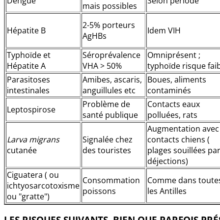
Dengue
Selon période
mais possibles
2-5% porteurs
Hépatite B
Idem VIH
AgHBs
Typhoïde et
Séroprévalence
Omniprésent ;
Hépatite A
VHA > 50%
typhoïde risque fai
Parasitoses
Amibes, ascaris,
Boues, aliments
intestinales
anguillules etc
contaminés
Problème de
Contacts eaux
Leptospirose
santé publique
polluées, rats
Augmentation avec
Larva migrans
Signalée chez
contacts chiens (
cutanée
des touristes
plages souillées pa
déjections)
Ciguatera ( ou
Consommation
Comme dans toute
ichtyosarcotoxisme
poissons
les Antilles
ou "gratte")
LES RISQUES SUIVANTS, BIEN QUE PARFOIS PR