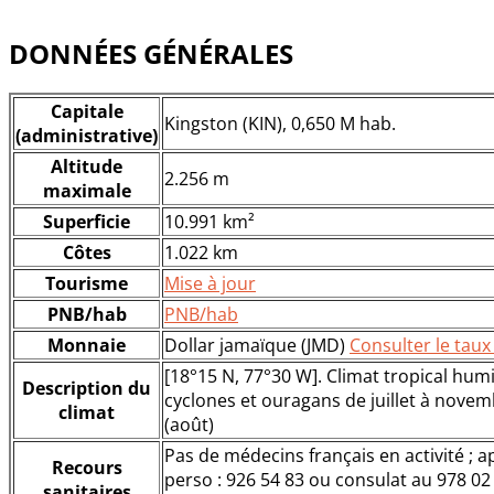
DONNÉES GÉNÉRALES
Capitale
Kingston (KIN), 0,650 M hab.
(administrative)
Altitude
2.256 m
maximale
Superficie
10.991 km²
Côtes
1.022 km
Tourisme
Mise à jour
PNB/hab
PNB/hab
Monnaie
Dollar jamaïque (JMD)
Consulter le tau
[18°15 N, 77°30 W]. Climat tropical hum
Description du
cyclones et ouragans de juillet à novemb
climat
(août)
Pas de médecins français en activité ; a
Recours
perso : 926 54 83 ou consulat au 978 0
sanitaires