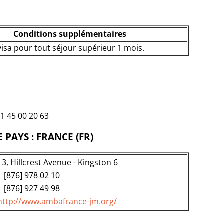
Conditions supplémentaires
visa pour tout séjour supérieur 1 mois.
 01 45 00 20 63
PAYS : FRANCE (FR)
13, Hillcrest Avenue - Kingston 6
1 [876] 978 02 10
1 [876] 927 49 98
http://www.ambafrance-jm.org/