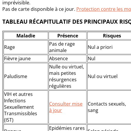
imprévisible.
Pas de carte disponible à ce jour.
Protection contre les m
TABLEAU RÉCAPITULATIF DES PRINCIPAUX RIS
Maladie
Présence
Risques
Pas de rage
Rage
Nul a priori
animale
Fièvre jaune
Absence
Nul
Nulle ou virtuel,
mais petites
Paludisme
Nul ou virtuel
résurgences
régulières
VIH et autres
Infections
Consulter mise
Contacts sexuels,
Sexuellement
à jour
sang
Transmissibles
(IST)
Epidémies rares