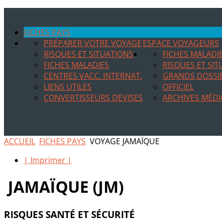
FICHES PAYS
PRÉPARER VOTRE VOYAGE
ESPACE VOYAGEURS
RISQUES ET SITUATIONS
FICHES MALADI
FICHES MALADIES
RISQUES ET SI
CENTRES VACC. INTERNAT.
GRANDS DOSSI
LIENS UTILES
OFFICIEL
CONVERTISSEURS DEVISES
ARCHIVES MÉDI
ACCUEIL
FICHES PAYS
VOYAGE JAMAÏQUE
| Imprimer |
JAMAÏQUE (JM)
RISQUES SANTÉ ET SÉCURITÉ