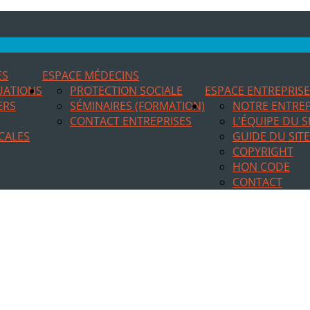
ES
ESPACE MÉDECINS
TUATIONS
PROTECTION SOCIALE
ESPACE ENTREPRIS
ERS
SÉMINAIRES (FORMATION)
NOTRE ENTREP
CONTACT ENTREPRISES
L'ÉQUIPE DU S
CALES
GUIDE DU SITE
COPYRIGHT
HON CODE
CONTACT