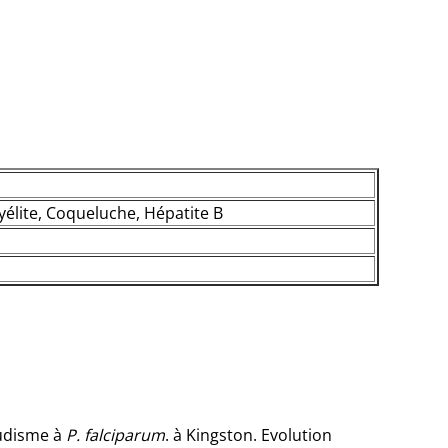
yélite, Coqueluche, Hépatite B
ludisme à
P. falciparum
. à Kingston. Evolution