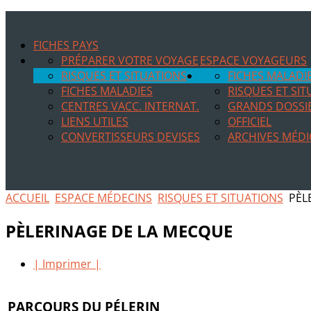
FICHES PAYS
PRÉPARER VOTRE VOYAGE
ESPACE VOYAGEURS
RISQUES ET SITUATIONS
FICHES MALADI
FICHES MALADIES
RISQUES ET SI
CENTRES VACC. INTERNAT.
GRANDS DOSSI
LIENS UTILES
OFFICIEL
CONVERTISSEURS DEVISES
ARCHIVES MÉDI
ACCUEIL
ESPACE MÉDECINS
RISQUES ET SITUATIONS
PÈL
PÈLERINAGE DE LA MECQUE
| Imprimer |
PARCOURS DU PÉLERIN