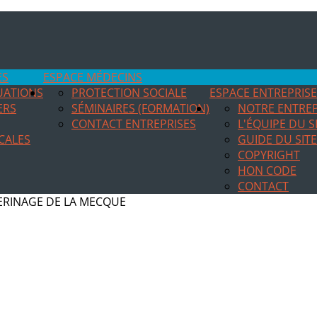
ES
ESPACE MÉDECINS
TUATIONS
PROTECTION SOCIALE
ESPACE ENTREPRIS
ERS
SÉMINAIRES (FORMATION)
NOTRE ENTREP
CONTACT ENTREPRISES
L'ÉQUIPE DU S
CALES
GUIDE DU SITE
COPYRIGHT
HON CODE
CONTACT
ERINAGE DE LA MECQUE