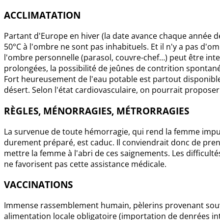
ACCLIMATATION
Partant d'Europe en hiver (la date avance chaque année de 
50°C à l'ombre ne sont pas inhabituels. Et il n'y a pas d'omb
l'ombre personnelle (parasol, couvre-chef…) peut être inter
prolongées, la possibilité de jeûnes de contrition spontan
Fort heureusement de l'eau potable est partout disponible,
désert. Selon l'état cardiovasculaire, on pourrait proposer 
RÈGLES, MÉNORRAGIES, MÉTRORRAGIES
La survenue de toute hémorragie, qui rend la femme impure,
durement préparé, est caduc. Il conviendrait donc de pr
mettre la femme à l'abri de ces saignements. Les difficult
ne favorisent pas cette assistance médicale.
VACCINATIONS
Immense rassemblement humain, pèlerins provenant souve
alimentation locale obligatoire (importation de denrées int