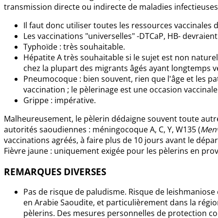
transmission directe ou indirecte de maladies infectieuses
Il faut donc utiliser toutes les ressources vaccinales 
Les vaccinations "universelles" -DTCaP, HB- devraient 
Typhoïde : très souhaitable.
Hépatite A très souhaitable si le sujet est non nat
chez la plupart des migrants âgés ayant longtemps vé
Pneumocoque : bien souvent, rien que l'âge et les pat
vaccination ; le pèlerinage est une occasion vaccinal
Grippe : impérative.
Malheureusement, le pèlerin dédaigne souvent toute autre 
autorités saoudiennes : méningocoque A, C, Y, W135 (
Men
vaccinations agréés, à faire plus de 10 jours avant le dépar
Fièvre jaune : uniquement exigée pour les pèlerins en pr
REMARQUES DIVERSES
Pas de risque de paludisme. Risque de leishmaniose 
en Arabie Saoudite, et particulièrement dans la régi
pèlerins. Des mesures personnelles de protection co