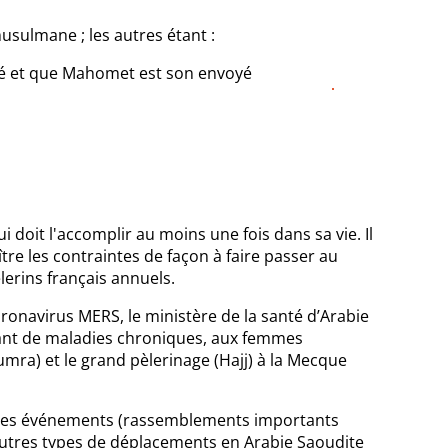
musulmane ; les autres étant :
ré et que Mahomet est son envoyé
 doit l'accomplir au moins une fois dans sa vie. Il
tre les contraintes de façon à faire passer au
erins français annuels.
ronavirus MERS, le ministère de la santé d’Arabie
rant de maladies chroniques, aux femmes
Oumra) et le grand pèlerinage (Hajj) à la Mecque
de ces événements (rassemblements importants
 autres types de déplacements en Arabie Saoudite