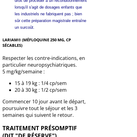
droit de procéder à un reconditionnement
lorsqu'il s'agit de dosages enfants que
les industriels ne fabriquent pas ; bien
sûr cette préparation magistrale entraîne
un surcoût.
LARIAM® (MÉFLOQUINE 250 MG, CP
SÉCABLES)
Respecter les contre-indications, en
particulier neuropsychiatriques.
5 mg/kg/semaine :
15 à 19 kg : 1/4 cp/sem
20 à 30 kg : 1/2 cp/sem
Commencer 10 jour avant le départ,
poursuivre tout le séjour et les 3
semaines qui suivent le retour.
TRAITEMENT PRÉSOMPTIF
(DIT "DE RÉSERVE")