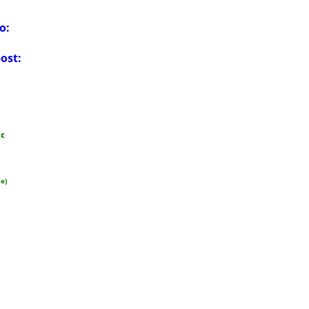
o:
ost:
 €
ne)