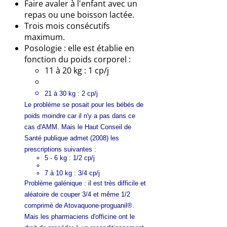
Faire avaler à l'enfant avec un
repas ou une boisson lactée.
Trois mois consécutifs
maximum.
Posologie : elle est établie en
fonction du poids corporel :
11 à 20 kg : 1 cp/j
21 à 30 kg : 2 cp/j
Le problème se posait pour les bébés de
poids moindre car il n'y a pas dans ce
cas d'AMM. Mais le Haut Conseil de
Santé publique admet (2008) les
prescriptions suivantes :
5 - 6 kg : 1/2 cp/j
7 à 10 kg : 3/4 cp/j
Problème galénique : il est très difficile et
aléatoire de couper 3/4 et même 1/2
comprimé de Atovaquone-proguanil®.
Mais les pharmaciens d'officine ont le