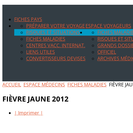
FICHES PAYS
PRÉPARER VOTRE VOYAGE
ESPACE VOYAGEURS
RISQUES ET SITUATIONS
FICHES MALADI
FICHES MALADIES
RISQUES ET SI
CENTRES VACC. INTERNAT.
GRANDS DOSSI
LIENS UTILES
OFFICIEL
CONVERTISSEURS DEVISES
ARCHIVES MÉDI
ACCUEIL
ESPACE MÉDECINS
FICHES MALADIES
FIÈVRE JA
FIÈVRE JAUNE 2012
| Imprimer |