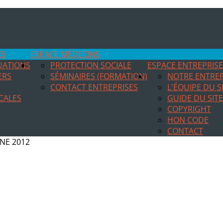
ES
ESPACE MÉDECINS
TUATIONS
PROTECTION SOCIALE
ESPACE ENTREPRIS
ERS
SÉMINAIRES (FORMATION)
NOTRE ENTREP
CONTACT ENTREPRISES
L'ÉQUIPE DU S
CALES
GUIDE DU SITE
COPYRIGHT
HON CODE
CONTACT
UNE 2012